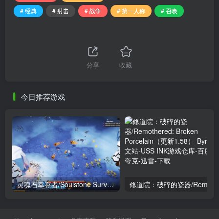
# 经典
# 射击
# 战争
# 第一人称
# 召唤
分享
收藏
今日推荐游戏
灵魂石幸存者/Soulstone Survivors（更新1.10正式版+虚空征服-异界征途）
修道院：破碎的瓷器