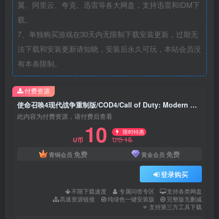
翼、阿里云、夸克、迅雷等各大网盘，支持迅雷和IDM下
载。
7、单独购买游戏在30天内无限制下载安装更新，过期无
法下载和安装更新请知晓，安装后永久可玩，本站会员没
有本条限制。
付费资源
使命召唤4现代战争重制版/COD4/Call of Duty: Modern Warfare Remastered
此内容为付费资源，请付费后查看
10
限时特惠
15
U币
U币
免费
免费
青铜会员
黄金会员
登录购买
不限下载速度
专属问答专区
支持各类网盘
高速资源链接
纯绿色一键安装版
完整版无删减
支持第三方工具下载