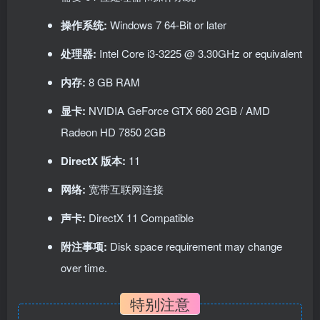
操作系统:
Windows 7 64-Bit or later
处理器:
Intel Core i3-3225 @ 3.30GHz or equivalent
内存:
8 GB RAM
显卡:
NVIDIA GeForce GTX 660 2GB / AMD
Radeon HD 7850 2GB
DirectX 版本:
11
网络:
宽带互联网连接
声卡:
DirectX 11 Compatible
附注事项:
Disk space requirement may change
over time.
特别注意