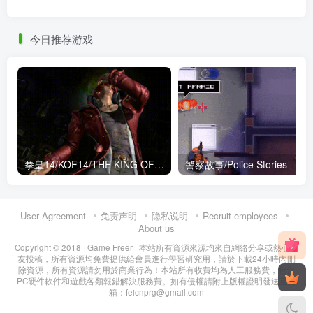
今日推荐游戏
拳皇14/KOF14/THE KING OF FIGHTERS XIV（v2025年终极收藏版）
警察故事/Police Stories
User Agreement
免责声明
隐私说明
Recruit employees
About us
Copyright © 2018 ·
Game Freer
· 本站所有資源來源均來自網絡分享或熱心網
友投稿，所有資源均免費提供給會員進行學習研究用，請於下載24小時內刪
除資源，所有資源請勿用於商業行為！本站所有收費均為人工服務費，包含
PC硬件軟件和遊戲各類報錯解決服務費。如有侵權請附上版權證明發送至郵
箱：feicnprg@gmail.com