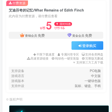
付费资源
艾迪芬奇的记忆/What Remains of Edith Finch
此内容为付费资源，请付费后查看
5
限时特惠
15
U币
U币
免费
免费
青铜会员
黄金会员
登录购买
不限下载速度
专属问答专区
支持各类网盘
高速资源链接
纯绿色一键安装版
完整版无删减
支持第三方工具下载
支持设备
PC电脑
游戏语言
中文版
游戏版本
一键绿色版
支持外设
鼠标、键盘、手柄
©
版权声明