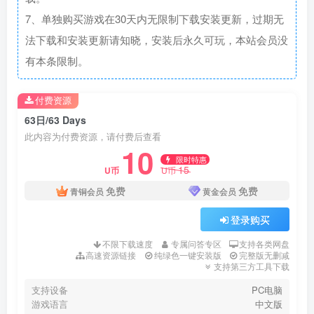
7、单独购买游戏在30天内无限制下载安装更新，过期无
法下载和安装更新请知晓，安装后永久可玩，本站会员没
有本条限制。
付费资源
63日/63 Days
此内容为付费资源，请付费后查看
10
限时特惠
15
U币
U币
免费
免费
青铜会员
黄金会员
登录购买
不限下载速度
专属问答专区
支持各类网盘
高速资源链接
纯绿色一键安装版
完整版无删减
支持第三方工具下载
支持设备
PC电脑
游戏语言
中文版