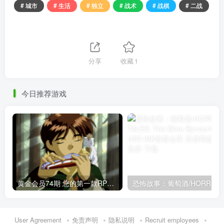
# 城市
# 生活
# 独立
# 战术
# 战棋
# 二战
分享
收藏
1
今日推荐游戏
黄金会员74期 您的第一款RPG是什么？露娜：高清收藏集
恐怖
User Agreement
免责声明
隐私说明
Recruit employees