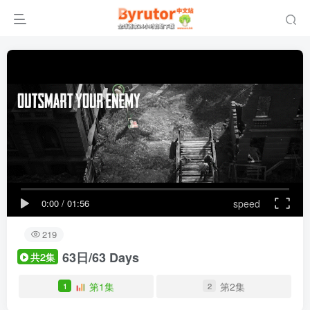
0:00
/
01:56
speed
219
63日/63 Days
共2集
第1集
第2集
1
2