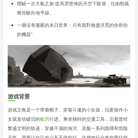
體驗一次大氣之旅:從烏雲密佈的天空下駛過，任由勁風
將你駛向地平線。
一個沒有僵屍的末日世界：只有面對無盡洪荒的你和你
的機器”
游戏背景
游戏主角是一个带着帽子、穿着斗篷的小女孩，玩家操作小
女孩发动破旧的
船
只行进。乘坐独特的交通工具，沿着曾经
繁盛文明的轨迹，穿越干涸的海洋。克服一系列路障和危险
天气，需要让自己的小车不停前行。这趟旅行会将你带往何