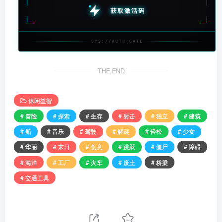
获取激活码
SYS://AUTH.GATE
THE END
休闲益智
# 冒险
# 探索
# 生存
# 射击
# 独立
# 建筑
# 船
# 音乐
# 驾驶
# 解谜
# 轻松
# 少女
# 华丽
# 末日
# 创意
# 跳跃
# 僵尸
# 障碍
# 海洋
# 工厂
# 火车
# 废土
# 桥梁
# 交通工具