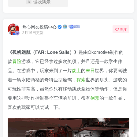
游戏演示
3
热心网友投稿中心
关注
2月16日更新
《孤帆远航（FAR: Lone Sails）》
是由Okomotive制作的一
款
冒险
游戏，它已经拿过多次奖项，并且还是一款学生作
品。在游戏中，玩家来到了一片
废土
的
末日
世界，你要驾驶
着一辆水陆两栖的奇特巨型座驾，
探索
世界的尽头。游戏的
可玩性非常高，虽然你只有移动跳跃拿物体等动作，但是你
要用这些动作控制整个车辆的前进，很有
创意
的一款作品，
喜欢的玩家可以尝试一下。