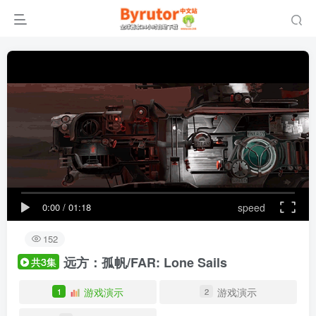
0:00
/
01:18
speed
152
远方：孤帆/FAR: Lone Sails
共3集
游戏演示
游戏演示
1
2