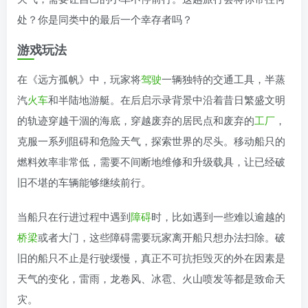
处？你是同类中的最后一个幸存者吗？
游戏玩法
在《远方孤帆》中，玩家将
驾驶
一辆独特的交通工具，半蒸
汽
火车
和半陆地游艇。在后启示录背景中沿着昔日繁盛文明
的轨迹穿越干涸的海底，穿越废弃的居民点和废弃的
工厂
，
克服一系列阻碍和危险天气，探索世界的尽头。移动船只的
燃料效率非常低，需要不间断地维修和升级载具，让已经破
旧不堪的车辆能够继续前行。
当船只在行进过程中遇到
障碍
时，比如遇到一些难以逾越的
桥梁
或者大门，这些障碍需要玩家离开船只想办法扫除。破
旧的船只不止是行驶缓慢，真正不可抗拒毁灭的外在因素是
天气的变化，雷雨，龙卷风、冰雹、火山喷发等都是致命天
灾。