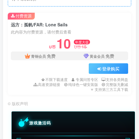
付费资源
远方：孤帆/FAR: Lone Sails
此内容为付费资源，请付费后查看
10
年度大促
15
U币
U币
免费
免费
青铜会员
黄金会员
登录购买
不限下载速度
专属问答专区
支持各类网盘
高速资源链接
纯绿色一键安装版
完整版无删减
支持第三方工具下载
©
版权声明
游戏激活码