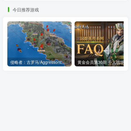
今日推荐游戏
侵略者：古罗马/Aggressors: Ancient Rome
黄金会员第30期 千人战场的震撼历历在目 三国群英传1