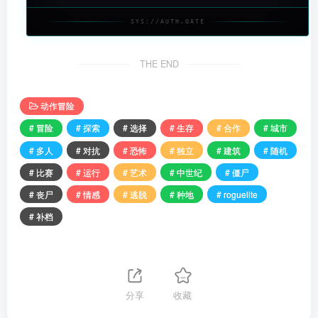
SYS://AUTH.GATE
THE END
动作冒险
# 冒险
# 探索
# 选择
# 生存
# 合作
# 城市
# 多人
# 对抗
# 恐怖
# 独立
# 建筑
# 随机
# 比赛
# 运行
# 艺术
# 中世纪
# 僵尸
# 丧尸
# 情感
# 逃脱
# 种地
# roguelite
# 补档
分享
收藏