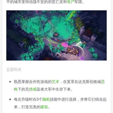
平的城市变得动荡不安的邪恶亡灵和
丧尸
军团。
熟悉掌握合作性游戏的
艺术
，在笼罩在达克斯伯格城
恐
怖
下的无
情感
染者大军中生存下来。
每次升级时在3个
随机
技能中进行选择，并将它们组合起
来，打造完美的
建筑
。