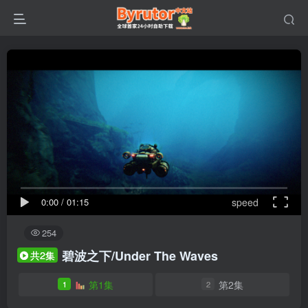
0:00
/
01:15
speed
254
碧波之下/Under The Waves
共2集
第1集
第2集
1
2