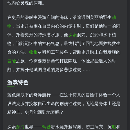
他内心灵魂的深渊。
在史丹的潜艇中漫游广阔的海床，沿途遇到美丽的野生
动
物
，当史丹被困在自己内心的内笼中时，它们是他唯一的同
伴。穿着史丹的特殊潜水服，他
探索
洞穴、沉船和水下植
物，追随记忆中的神秘气息，最终找到了回到地面并挽救生
命的方法。
收集
材料和工艺装备，帮助史丹踏上自我发现的
冒险
之旅。你需要鼓起勇气打破陈规，体验那些迷人的时
刻，并揭开他试图逃避的更多悲惨过去……
游戏特色
蓝色海浪下的奇异航行——在这个诗意的冒险中体验一个人
设法克服并挽救自己生命的创伤性过去，无论是身体上还是
精神上。史丹能回到地表吗？
探索
深海
世界——
驾驶
潜水艇穿越深渊、游过洞穴、沉
船
和