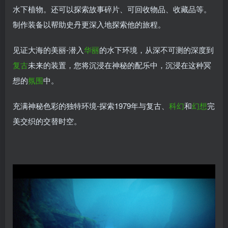
水下植物。还可以探索故事碎片、可回收物品、收藏品等。
制作装备以帮助史丹更深入地探索他的旅程。
见证大海的美丽-潜入
华丽
的水下环境，从深不可测的深度到
复古
未来的装置，您将沉浸在神秘的配乐中，沉浸在这种冥
想的
氛围
中。
充满神秘色彩的独特环境-探索1979年与复古、
科幻
和
幻想
完
美交织的交替时空。