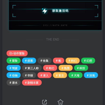
获取激活码
SYS://AUTH.GATE
THE END
动作冒险
# 冒险
# 探索
# 收集
# 船
# 科幻
# 幻想
# 驾驶
# 第三人称
# 奇幻
# 氛围
# 科技
# 动物
# 华丽
# 潜入
# 复古
# 大海
# 深海
# 潜水
# 剧情丰富