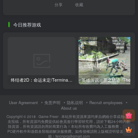
分享
收藏
今日推荐游戏
终结者2D：命运未定/Terminator 2D: NO FATE
英雄传说：界之轨迹 /The Le
User Agreement
免责声明
隐私说明
Recruit employees
About us
Copyright © 2018 ·
Game Freer
· 本站所有資源來源均來自網絡分享或熱心網
友投稿，所有資源均免費提供給會員進行學習研究用，請於下載24小時內刪
除資源，所有資源請勿用於商業行為！本站所有收費均為人工服務費，包含
PC硬件軟件和遊戲各類報錯解決服務費。如有侵權請附上版權證明發送至郵
箱：feicnprg@gmail.com