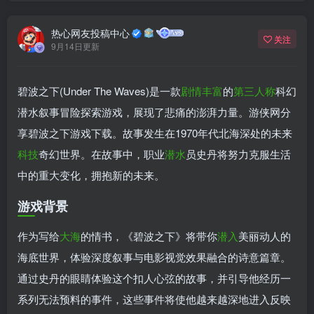
热心网友投稿中心
关注
9月14日更新
碧波之下(Under The Waves)是一款
剧情丰富
的
第三人称
科幻
潜水叙事冒险探索游戏，展现了悲痛的澎湃力量。游侠网分
享碧波之下游戏下载。故事发生在1970年代北海深处的未来
科技
奇幻世界。在故事中，职业
潜水
员史丹将努力克服生活
中的重大变化，拥抱新的未来。
游戏背景
作为写给
大海
的情书，《碧波之下》将带你
潜入
美丽动人的
海底世界，体验深度叙事与电影视觉效果融合的诗意篇章。
通过史丹的眼睛体验这个扣人心弦的故事，并引导他经历一
系列无法​​预料的事件，这些事件将使他越来越深地进入反映