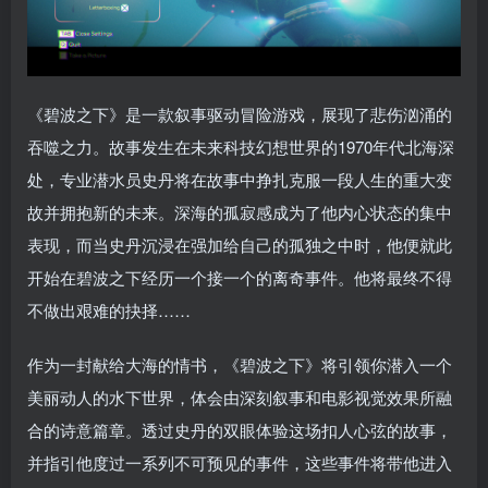
《碧波之下》是一款叙事驱动冒险游戏，展现了悲伤汹涌的
吞噬之力。故事发生在未来科技幻想世界的1970年代北海深
处，专业潜水员史丹将在故事中挣扎克服一段人生的重大变
故并拥抱新的未来。深海的孤寂感成为了他内心状态的集中
表现，而当史丹沉浸在强加给自己的孤独之中时，他便就此
开始在碧波之下经历一个接一个的离奇事件。他将最终不得
不做出艰难的抉择……
作为一封献给大海的情书，《碧波之下》将引领你潜入一个
美丽动人的水下世界，体会由深刻叙事和电影视觉效果所融
合的诗意篇章。透过史丹的双眼体验这场扣人心弦的故事，
并指引他度过一系列不可预见的事件，这些事件将带他进入