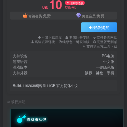
10
限时特惠
15
U币
U币
免费
免费
青铜会员
黄金会员
登录购买
不限下载速度
专属问答专区
支持各类网盘
高速资源链接
纯绿色一键安装版
完整版无删减
支持第三方工具下载
支持设备
PC电脑
游戏语言
中文版
游戏版本
一键绿色版
支持外设
鼠标、键盘、手柄
Build.11920395|容量11GB|官方简体中文
©
版权声明
游戏激活码