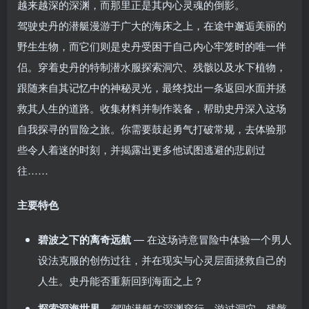
越来越深的深渊，而那里正是其内心灵魂的倒影。
驾驶史丹的潜艇漫游于广大的海床之上，在途中邂逅美丽的
野生生物，而它们则是史丹受困于自己内心牢笼时的唯一伴
侣。穿着史丹的特制潜水服探索洞穴、残骸以及水下植物，
跟随来自其记忆中的神秘灵光，最终找出一条返回水面并拯
救其人生的道路。收集材料并制作装备，帮助史丹深入这场
自我探寻的冒险之旅。你需要鼓起勇气打破常规，去体验那
些令人着迷的时刻，并揭露出更多他试图逃避的悲剧过
往……
主要特色
碧波之下的离奇远航
— 在这场诗意冒险中体验一个男人
设法克服的创伤过往，并在现实与心灵层面拯救自己的
人生。史丹能否重新回到海面之上？
探索深海世界
– 驾驶潜艇在深渊穿行，游过洞穴、残骸