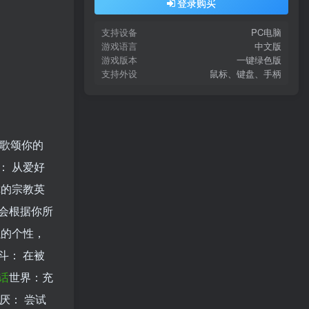
登录购买
支持设备
PC电脑
游戏语言
中文版
游戏版本
一键绿色版
支持外设
鼠标、键盘、手柄
来歌颂你的
： 从爱好
你的宗教英
会根据你所
强的个性，
斗： 在被
话
世界：充
厌： 尝试