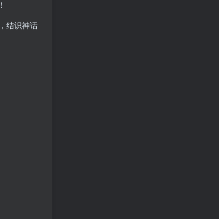
！
仰，结识神话