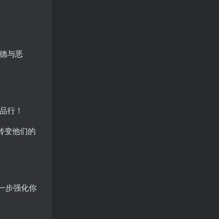
德与恶
品行！
转变他们的
一步强化你