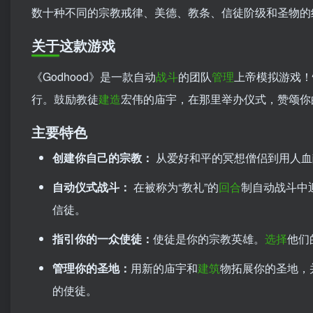
数十种不同的宗教戒律、美德、教条、信徒阶级和圣物的
关于这款游戏
《Godhood》是一款自动
战斗
的团队
管理
上帝模拟游戏！
行。鼓励教徒
建造
宏伟的庙宇，在那里举办仪式，赞颂你
主要特色
创建你自己的宗教：
从爱好和平的冥想僧侣到用人血
自动仪式战斗：
在被称为“教礼”的
回合
制自动战斗中
信徒。
指引你的一众使徒：
使徒是你的宗教英雄。
选择
他们
管理你的圣地：
用新的庙宇和
建筑
物拓展你的圣地，
的使徒。