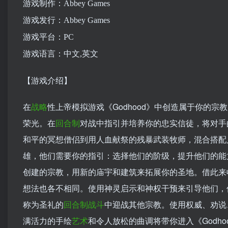
游戏制作：Abbey Games
游戏发行：Abbey Games
游戏平台：PC
游戏语言：中文,英文
【游戏介绍】
在
战略
性上帝模拟游戏《Godhood》中创造属于你的
荣光。在
回合制
对战中指引并培养你的忠实信徒，将对手
和平的冥想僧侣到用人血献祭的残暴武装牧师，混合搭配
雄，他们需要你的指引：选择他们的阶级，提升他们的能
创建的宗教，用新的庙宇和建筑来拓展你的圣地。借此来
想法也各不相同。使用神灵启示和神权干预来引导他们，
称为圣礼的
回合制战斗
中迎战其他宗教。使用权威、劝说
满活力的手绘
艺术
和令人放松的曲调将带你进入《Godh