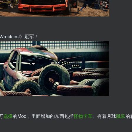
ckfest》冠军！
可
选择
的Mod，里面增加的东西包括
怪物
卡车
、有着月球
跳跃
的