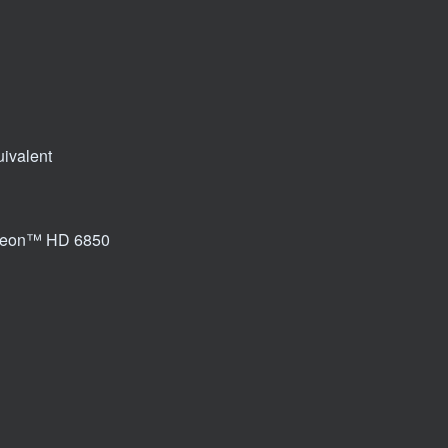
ivalent
deon™ HD 6850