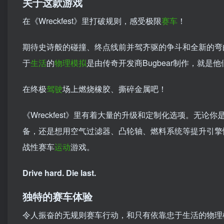
关于这款游戏
在《Wreckfest》里打破规则，感受极限
赛车
！
期待史诗般的碰撞、终点线前并驾齐驱的争斗和全新的弯曲金
于
生活
的
物理
模拟
是由传奇开发商Bugbear制作，就是他们
在终极
驾驶
场上燃烧橡胶、撕碎金属吧！
《Wreckfest》里有着大量的升级和定制化选项。无
备，还是想用空气过滤器、凸轮轴、燃料系统等提升引擎
战性赛车
运动
游戏。
Drive hard. Die last.
独特的赛车体验
令人振奋的无规则赛车行动，和只有依靠忠于生活的物理