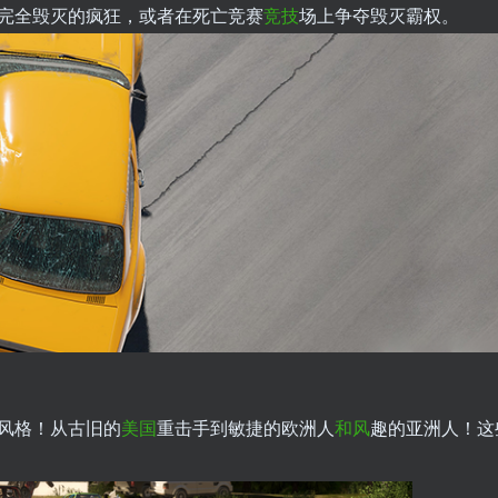
完全毁灭的疯狂，或者在死亡竞赛
竞技
场上争夺毁灭霸权。
风格！从古旧的
美国
重击手到敏捷的欧洲人
和风
趣的亚洲人！这