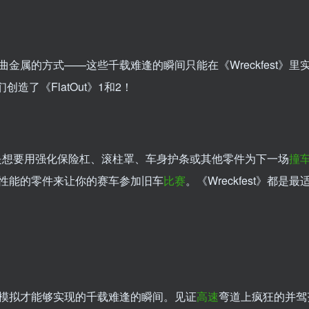
属的方式——这些千载难逢的瞬间只能在《Wreckfest》里
创造了《FlatOut》1和2！
论你是想要用强化保险杠、滚柱罩、车身护条或其他零件为下一场
撞
性能的零件来让你的赛车参加旧车
比赛
。《Wreckfest》都是
模拟才能够实现的千载难逢的瞬间。见证
高速
弯道上疯狂的并驾