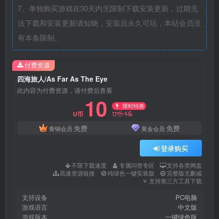
7、单独购买游戏在30天内无限制下载安装更新，过期无
法下载和安装更新请知晓，安装后永久可玩，本站会员没
有本条限制。
付费资源
四海旅人/As Far As The Eye
此内容为付费资源，请付费后查看
10
限时特惠
15
U币
U币
免费
免费
青铜会员
黄金会员
登录购买
不限下载速度
专属问答专区
支持各类网盘
高速资源链接
纯绿色一键安装版
完整版无删减
支持第三方工具下载
支持设备
PC电脑
游戏语言
中文版
游戏版本
一键绿色版