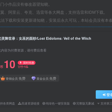
冷门小作品没有修改器望知晓。
翼、阿里云、夸克、迅雷等各大网盘，支持迅雷和IDM下载。
无法下载和安装更新请知晓，安装后永久可玩，本站会员没有本
灵降世录：女巫的面纱/Lost Eidolons: Veil of the Witch
此内容为付费资源，请付费后查看
10
限时特惠
15
U币
U币
免费
免费
青铜会员
黄金会员
登
支持各类网盘
高速资源链接
纯绿色一键安装版
完整版无删减
支持第