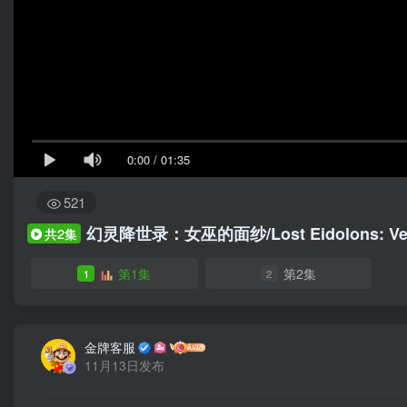
0:00
/
01:35
521
幻灵降世录：女巫的面纱/Lost Eidolons: Veil 
共2集
第1集
第2集
1
2
金牌客服
11月13日发布