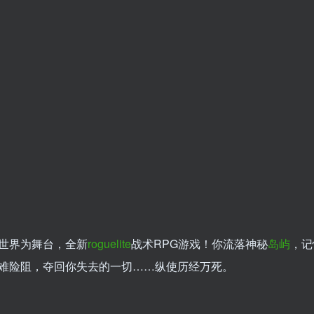
世界为舞台，全新
roguelite
战术RPG游戏！你流落神秘
岛屿
，记
难险阻，夺回你失去的一切……纵使历经万死。