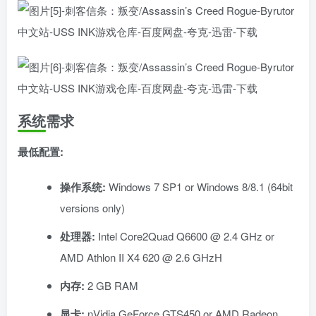
系统需求
最低配置:
操作系统:
Windows 7 SP1 or Windows 8/8.1 (64bit
versions only)
处理器:
Intel Core2Quad Q6600 @ 2.4 GHz or
AMD Athlon II X4 620 @ 2.6 GHzH
内存:
2 GB RAM
显卡:
nVidia GeForce GTS450 or AMD Radeon