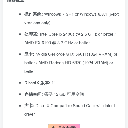
操作系统:
Windows 7 SP1 or Windows 8/8.1 (64bit
versions only)
处理器:
Intel Core i5 2400s @ 2.5 GHz or better /
AMD FX-6100 @ 3.3 GHz or better
显卡:
nVidia GeForce GTX 560Ti (1024 VRAM) or
better / AMD Radeon HD 6870 (1024 VRAM) or
better
DirectX 版本:
11
存储空间:
需要 12 GB 可用空间
声卡:
DirectX Compatible Sound Card with latest
driver