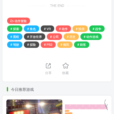
THE END
动作冒险
# 探索
# 角色
# VR
# 动作
# 扮演
# 战争
# 黑暗
# 开放世界
# 公司
# 历史
# 动作游戏
# 驾驶
# 探险
# PS3
# 殖民
# 刺客
分享
收藏
今日推荐游戏