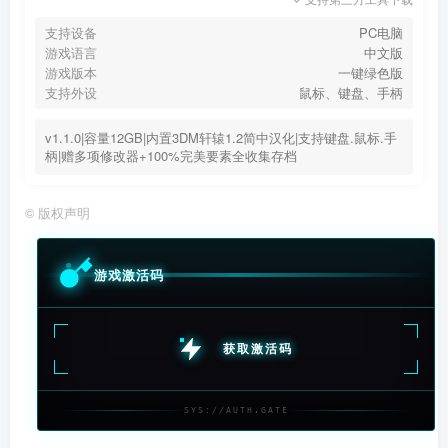
支持设备
PC电脑
游戏语言
中文版
游戏版本
一键绿色版
支持外设
鼠标、键盘、手柄
v1.1.0|容量12GB|内置3DM轩辕1.2简中汉化|支持键盘.鼠标.手
柄|赠多项修改器+100%完美要素全收集存档
©
版权声明
游戏激活码
获取激活码
SYS://AUTH.GATE