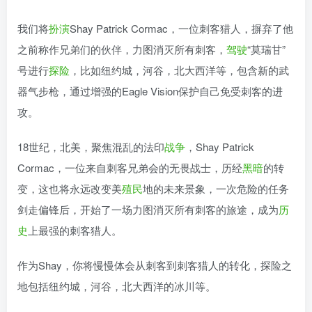
我们将
扮演
Shay Patrick Cormac，一位刺客猎人，摒弃了他
之前称作兄弟们的伙伴，力图消灭所有刺客，
驾驶
“莫瑞甘”
号进行
探险
，比如纽约城，河谷，北大西洋等，包含新的武
器气步枪，通过增强的Eagle Vision保护自己免受刺客的进
攻。
18世纪，北美，聚焦混乱的法印
战争
，Shay Patrick
Cormac，一位来自刺客兄弟会的无畏战士，历经
黑暗
的转
变，这也将永远改变美
殖民
地的未来景象，一次危险的任务
剑走偏锋后，开始了一场力图消灭所有刺客的旅途，成为
历
史
上最强的刺客猎人。
作为Shay，你将慢慢体会从刺客到刺客猎人的转化，探险之
地包括纽约城，河谷，北大西洋的冰川等。