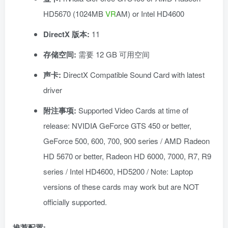
HD5670 (1024MB
VR
AM) or Intel HD4600
DirectX 版本:
11
存储空间:
需要 12 GB 可用空间
声卡:
DirectX Compatible Sound Card with latest
driver
附注事项:
Supported Video Cards at time of
release: NVIDIA GeForce GTS 450 or better,
GeForce 500, 600, 700, 900 series / AMD Radeon
HD 5670 or better, Radeon HD 6000, 7000, R7, R9
series / Intel HD4600, HD5200 / Note: Laptop
versions of these cards may work but are NOT
officially supported.
推荐配置: