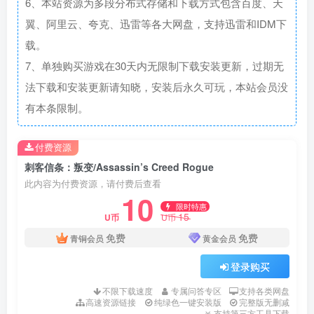
6、本站资源为多段分布式存储和下载方式包含百度、天
翼、阿里云、夸克、迅雷等各大网盘，支持迅雷和IDM下
载。
7、单独购买游戏在30天内无限制下载安装更新，过期无
法下载和安装更新请知晓，安装后永久可玩，本站会员没
有本条限制。
付费资源
刺客信条：叛变/Assassin’s Creed Rogue
此内容为付费资源，请付费后查看
10
限时特惠
15
U币
U币
免费
免费
青铜会员
黄金会员
登录购买
不限下载速度
专属问答专区
支持各类网盘
高速资源链接
纯绿色一键安装版
完整版无删减
支持第三方工具下载