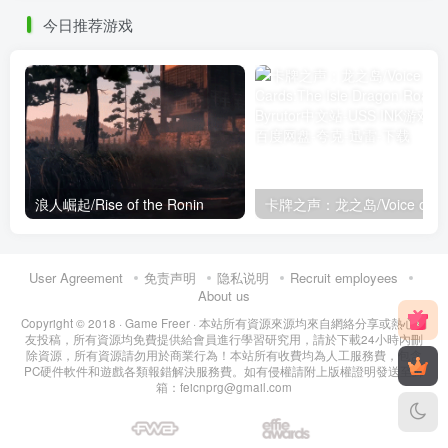
今日推荐游戏
浪人崛起/Rise of the Ronin
卡牌之声：龙之岛/
User Agreement
免责声明
隐私说明
Recruit employees
About us
Copyright © 2018 ·
Game Freer
· 本站所有資源來源均來自網絡分享或熱心網
友投稿，所有資源均免費提供給會員進行學習研究用，請於下載24小時內刪
除資源，所有資源請勿用於商業行為！本站所有收費均為人工服務費，包含
PC硬件軟件和遊戲各類報錯解決服務費。如有侵權請附上版權證明發送至郵
箱：feicnprg@gmail.com