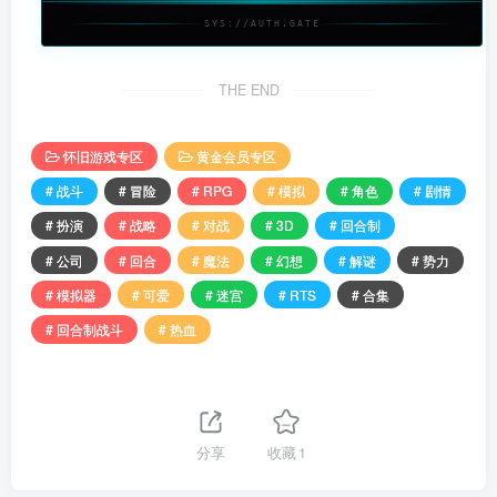
SYS://AUTH.GATE
THE END
怀旧游戏专区
黄金会员专区
# 战斗
# 冒险
# RPG
# 模拟
# 角色
# 剧情
# 扮演
# 战略
# 对战
# 3D
# 回合制
# 公司
# 回合
# 魔法
# 幻想
# 解谜
# 势力
# 模拟器
# 可爱
# 迷宫
# RTS
# 合集
# 回合制战斗
# 热血
分享
收藏
1