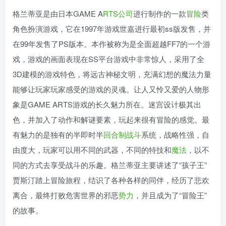
格兰蒂亚是由日本GAME A
RTS
公司
进行制作的一款
冒险
类
角色扮演游戏，它在1997年游戏世嘉进行最初ss版发售，并
在99年发售了PS版本。本作被称为是全面超越FF7的一个游
戏，游戏的画面表现在SS平台游戏中非常惊人，采用了全
3D建模的游戏特色，将远古神秘文明，充满幻想的魔法力量
能够让玩家玩家感受的游戏的灵魂。让人又怜又爱的人物形
象是GAME ARTS游戏的长久魅力所在。迷宫设计极其出
色，并加入了动作和解谜要素，玩起来很有冒险的感觉。最
有魅力的是独有的半即时半
回合制战斗
系统，战略性强，自
由度大，玩家可以用不同的武器，不同的特技和
魔法
，以不
同的方式去享受战斗的乐趣。格兰蒂亚主要讲述了“孩子王”
贾斯汀踏上冒险旅程，结识了各种各样的同伴，经历了悲欢
离合，最终打败危害世界的邪恶
势力
，并且成为了“冒险王”
的故事。