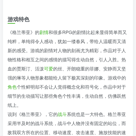
游戏特色
《格兰蒂亚》的
剧情
和很多RPG的剧情比起来显得简单而又
纯粹，单纯得令人感动，犹如一缕春风，带给人温暖而又清
新的感受。游戏的剧情对人物的刻画尤为精彩，作品对于人
物性格和相互之间的感情的描写得生动自然，引人入胜。热
血的贾斯汀、活泼
可爱
的丝、开朗稳重的菲娜、安静而又坚
强的琳等人物形象都能给人留下极其深刻的印象。游戏中的
角色
个性鲜明却不会让人觉得概念化和符号化，作品中对于
细节的生动描写让那些角色个性丰满，生动自然，仿佛跃然
纸上。
说到《格兰蒂亚》，它的
战斗
系统也是一大特色。格兰蒂亚
采用半及时的战斗系统，战斗中人物并没有固定的站位，而
敌我双方所在的位置、移动速度、攻击速度、施放技能的速