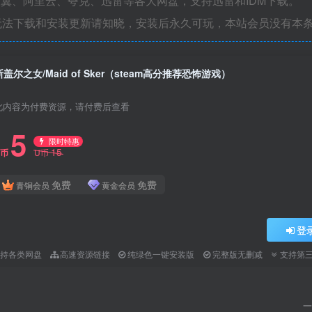
翼、阿里云、夸克、迅雷等各大网盘，支持迅雷和IDM下载。
无法下载和安装更新请知晓，安装后永久可玩，本站会员没有本
斯盖尔之女/Maid of Sker（steam高分推荐恐怖游戏）
此内容为付费资源，请付费后查看
5
限时特惠
15
U币
U币
免费
免费
青铜会员
黄金会员
登
支持各类网盘
高速资源链接
纯绿色一键安装版
完整版无删减
支持第
一