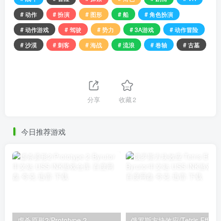
# 动作
# 扮演
# 图形
# 船
# 角色扮演
# 动作游戏
# 驾驶
# 势力
# 3A游戏
# 动作冒险
# 沙漠
# 刺客
# 海战
# 流浪
# 卷轴
# 古墓
分享
收藏
2
今日推荐游戏
虐杀原形2/Prototype 2
俄罗斯方块效应/Tetris Effect