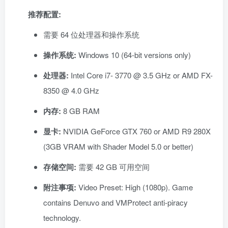
推荐配置:
需要 64 位处理器和操作系统
操作系统:
Windows 10 (64-bit versions only)
处理器:
Intel Core i7- 3770 @ 3.5 GHz or AMD FX-
8350 @ 4.0 GHz
内存:
8 GB RAM
显卡:
NVIDIA GeForce GTX 760 or AMD R9 280X
(3GB VRAM with Shader Model 5.0 or better)
存储空间:
需要 42 GB 可用空间
附注事项:
Video Preset: High (1080p). Game
contains Denuvo and VMProtect anti-piracy
technology.