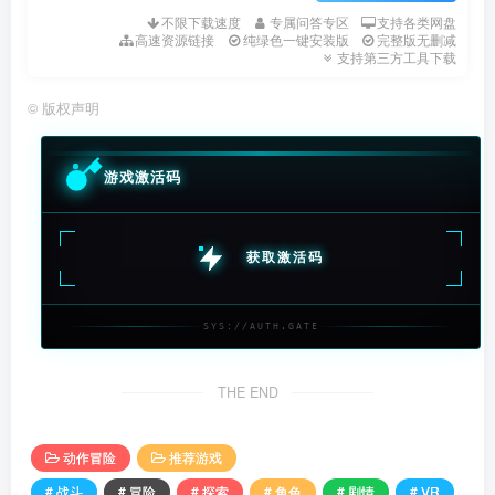
不限下载速度
专属问答专区
支持各类网盘
高速资源链接
纯绿色一键安装版
完整版无删减
支持第三方工具下载
©
版权声明
游戏激活码
获取激活码
SYS://AUTH.GATE
THE END
动作冒险
推荐游戏
# 战斗
# 冒险
# 探索
# 角色
# 剧情
# VR