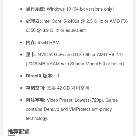
操作系统:
Windows 10 (64-bit versions only)
处理器:
Intel Core i5-2400s @ 2.5 GHz or AMD FX-
6350 @ 3.9 GHz or equivalent
内存:
6 GB RAM
显卡:
NVIDIA GeForce GTX 660 or AMD R9 270
(2048 MB
VR
AM with Shader Model 5.0 or better)
DirectX 版本:
11
存储空间:
需要 42 GB 可用空间
附注事项:
Video Preset: Lowest (720p). Game
contains Denuvo and VMProtect anti-piracy
technology.
推荐配置