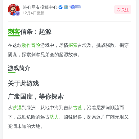
热心网友投稿中心
关注
12月4日更新
刺客
信条：起源
在这款
动作冒险
游戏中，尽情
探索
古埃及。挑战强敌、揭穿
阴谋，探索刺客兄弟会的起源故事。
游戏简介
关于此游戏
广袤国度，等你探索
从
沙漠
到绿洲，从地中海到吉萨
古墓
，沿着尼罗河顺流而
下，战胜危险的远古
势力
、凶猛野兽，探索这片广阔无垠又
充满未知的大地。