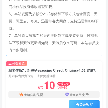
门小作品没有修改器望知晓。
6、本站资源为多段分布式存储和下载方式包含百度、天
翼、阿里云、夸克、迅雷等各大网盘，支持迅雷和IDM下
载。
7、单独购买游戏在30天内无限制下载安装更新，过期无
法下载和安装更新请知晓，安装后永久可玩，本站会员没
有本条限制。
付费资源
刺客信条7：起源/Assassins Creed: Originsv1.52|容量73.2GB|整合法老的诅咒等DLC
此内容为付费资源，请付费后查看
10
年度大促
15
U币
U币
免费
免费
青铜会员
黄金会员
登录购买