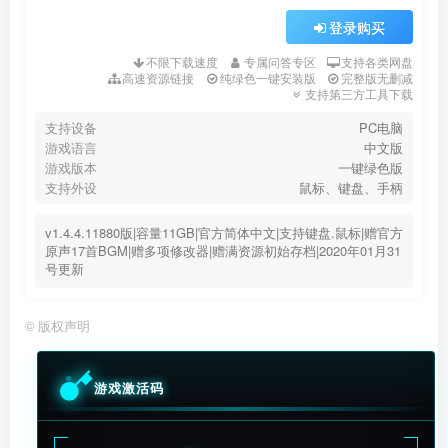
登录购买
不限下载速度
专属问答专区
支持各类网盘
高速资源链接
纯绿色一键安装版
完整版无删减
支持第三方工具下载
支持设备
PC电脑
游戏语言
中文版
游戏版本
一键绿色版
支持外设
鼠标、键盘、手柄
v1.4.4.11880版|容量11GB|官方简体中文|支持键盘.鼠标|赠官方
原声17首BGM|赠多项修改器|赠满资源初始存档|2020年01月31
号更新
©
版权声明
游戏激活码