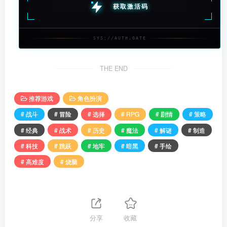
获取激活码
SYS://AUTH.GATE
THE END
推荐游戏
角色扮演
# 战斗
# 冒险
# 选择
# RPG
# 剧情
# 策略
# 经典
# 战术
# 历史
# 魔法
# 解谜
# 制造
# 科技
# 跳跃
# 地牢
# 暗黑
# 手绘
# 高难度
# 烧脑
分享
收藏