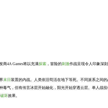
4A Games将以充满
探索
，冒险的
刺激
作战呈现令人印象深刻
界
末日
装置的内战。人类依旧苟活在地下等死。不同派系之间的
种毒气，但有传言冰层开始融化，阳光开始穿透云层。单人战役
和
破坏
效果。