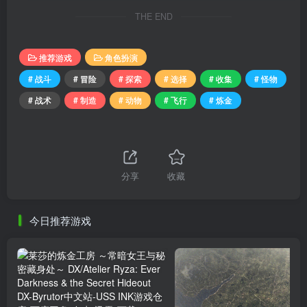
THE END
推荐游戏
角色扮演
# 战斗
# 冒险
# 探索
# 选择
# 收集
# 怪物
# 战术
# 制造
# 动物
# 飞行
# 炼金
分享
收藏
今日推荐游戏