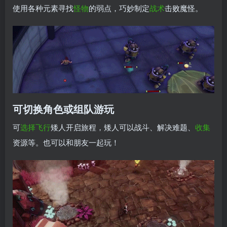
使用各种元素寻找
怪物
的弱点，巧妙制定
战术
击败魔怪。
可切换角色或组队游玩
可
选择
飞行
矮人开启旅程，矮人可以战斗、解决难题、
收集
资源等。也可以和朋友一起玩！