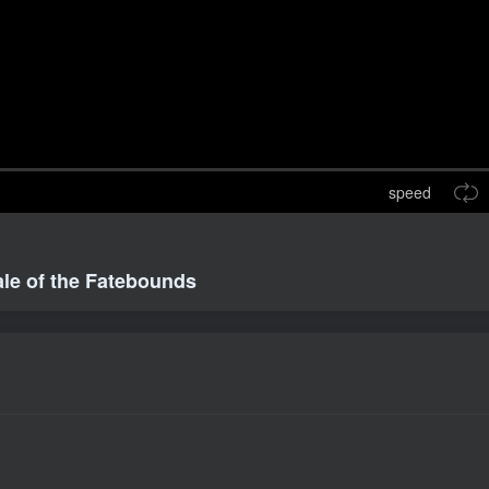
speed
f the Fatebounds