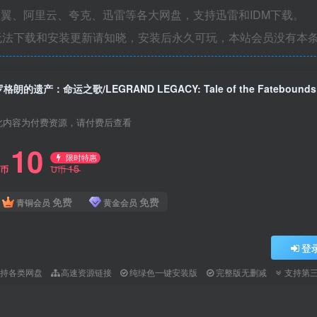
翼、阿里云、夸克、迅雷等各大网盘，支持迅雷和IDM下载。
无法下载和安装更新请知晓，安装后永久可玩，本站会员没有本
罗格朗的遗产：命运之歌/LEGRAND LEGACY: Tale of the Fatebounds
此内容为付费资源，请付费后查看
10
限时特惠
15
U币
U币
免费
免费
青铜会员
黄金会员
登
支持各类网盘
高速资源链接
纯绿色一键安装版
完整版无删减
支持第