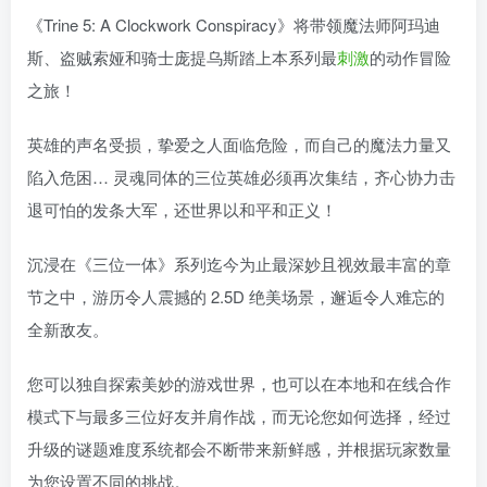
《Trine 5: A Clockwork Conspiracy》将带领魔法师阿玛迪
斯、盗贼索娅和骑士庞提乌斯踏上本系列最
刺激
的动作冒险
之旅！
英雄的声名受损，挚爱之人面临危险，而自己的魔法力量又
陷入危困… 灵魂同体的三位英雄必须再次集结，齐心协力击
退可怕的发条大军，还世界以和平和正义！
沉浸在《三位一体》系列迄今为止最深妙且视效最丰富的章
节之中，游历令人震撼的 2.5D 绝美场景，邂逅令人难忘的
全新敌友。
您可以独自探索美妙的游戏世界，也可以在本地和在线合作
模式下与最多三位好友并肩作战，而无论您如何选择，经过
升级的谜题难度系统都会不断带来新鲜感，并根据玩家数量
为您设置不同的挑战。