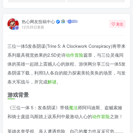
热心网友投稿中心
关注
12月25日更新
三位一体5发条阴谋(Trine 5: A Clockwork Conspiracy)将带来
系列最具视觉效果的2.5D史诗
动作冒险
篇章，与三位灵魂同
体的英雄一起踏上震撼人心的旅程。游侠网分享三位一体5发
条阴谋下载，利用3人各自的能力探索美轮美奂的场景，与发
条大军战斗，并完成
解谜
。
游戏背景
《三位一体 5：发条阴谋》带领
魔法
师阿玛迪斯、盗贼索娅
和骑士庞提乌斯踏上该系列中最激动人心的
动作
冒险
之旅！
英雄名誉受损、亲人遭遇危险、自己的魔力也岌岌可危……