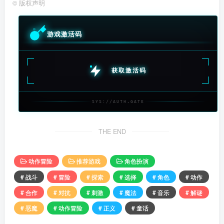
©
版权声明
游戏激活码
获取激活码
SYS://AUTH.GATE
THE END
动作冒险
推荐游戏
角色扮演
# 战斗
# 冒险
# 探索
# 选择
# 角色
# 动作
# 合作
# 对抗
# 刺激
# 魔法
# 音乐
# 解谜
# 恶魔
# 动作冒险
# 正义
# 童话