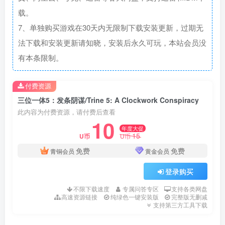
载。
7、单独购买游戏在30天内无限制下载安装更新，过期无
法下载和安装更新请知晓，安装后永久可玩，本站会员没
有本条限制。
付费资源
三位一体5：发条阴谋/Trine 5: A Clockwork Conspiracy
此内容为付费资源，请付费后查看
10
年度大促
15
U币
U币
免费
免费
青铜会员
黄金会员
登录购买
不限下载速度
专属问答专区
支持各类网盘
高速资源链接
纯绿色一键安装版
完整版无删减
支持第三方工具下载