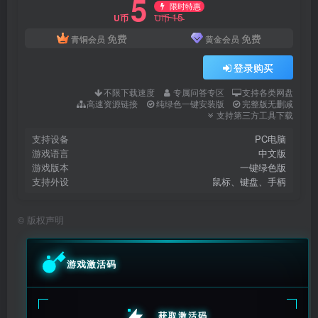
5
限时特惠
15
U币
U币
免费
免费
青铜会员
黄金会员
登录购买
不限下载速度
专属问答专区
支持各类网盘
高速资源链接
纯绿色一键安装版
完整版无删减
支持第三方工具下载
支持设备
PC电脑
游戏语言
中文版
游戏版本
一键绿色版
支持外设
鼠标、键盘、手柄
©
版权声明
游戏激活码
获取激活码