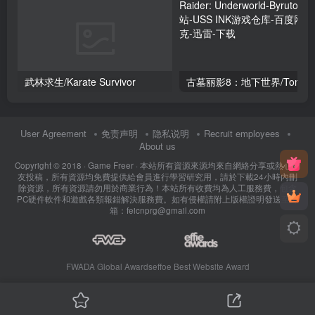
武林求生/Karate Survivor
古墓丽影8：地下世界/T
User Agreement
免责声明
隐私说明
Recruit employees
About us
Copyright © 2018 ·
Game Freer
· 本站所有資源來源均來自網絡分享或熱心網
友投稿，所有資源均免費提供給會員進行學習研究用，請於下載24小時內刪
除資源，所有資源請勿用於商業行為！本站所有收費均為人工服務費，包含
PC硬件軟件和遊戲各類報錯解決服務費。如有侵權請附上版權證明發送至郵
箱：feicnprg@gmail.com
FWADA Global Awards
effoe Best Website Award