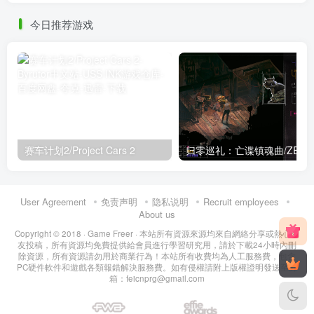
今日推荐游戏
赛车计划2/Project Cars 2
User Agreement
免责声明
隐私说明
Recruit employees
About us
Copyright © 2018 ·
Game Freer
· 本站所有資源來源均來自網絡分享或熱心網
友投稿，所有資源均免費提供給會員進行學習研究用，請於下載24小時內刪
除資源，所有資源請勿用於商業行為！本站所有收費均為人工服務費，包含
PC硬件軟件和遊戲各類報錯解決服務費。如有侵權請附上版權證明發送至郵
箱：feicnprg@gmail.com