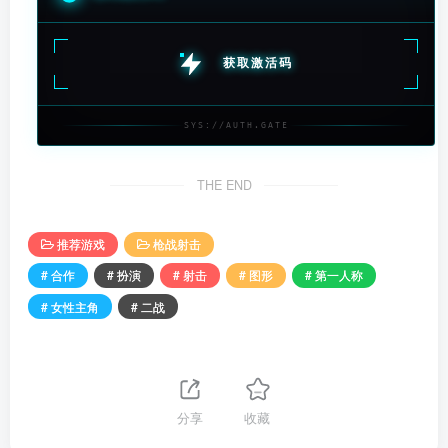
获取激活码
SYS://AUTH.GATE
THE END
推荐游戏
枪战射击
# 合作
# 扮演
# 射击
# 图形
# 第一人称
# 女性主角
# 二战
分享
收藏