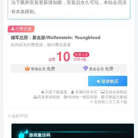
法下载和安装更新请知晓，安装后永久可玩，本站会员没
有本条限制。
付费资源
德军总部：新血脉/Wolfenstein: Youngblood
此内容为付费资源，请付费后查看
10
年度大促
15
U币
U币
免费
免费
青铜会员
黄金会员
登录购买
不限下载速度
专属问答专区
支持各类网盘
高速资源链接
纯绿色一键安装版
完整版无删减
支持第三方工具下载
©
版权声明
游戏激活码