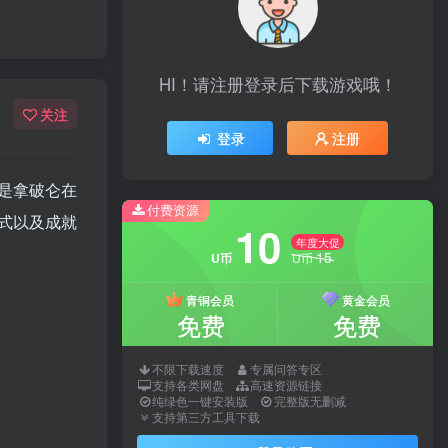
HI！请注册登录后下载游戏哦！
关注
登录
注册
是拿破仑在
付费资源
式以及成就
10
年度大促
15
U币
U币
青铜会员
黄金会员
免费
免费
不限下载速度
专属问答专区
支持各类网盘
高速资源链接
纯绿色一键安装版
完整版无删减
支持第三方工具下载