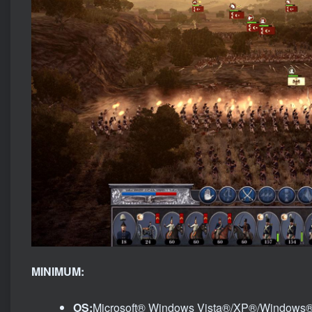
MINIMUM:
OS:
Microsoft® Windows Vista®/XP®/Windows®