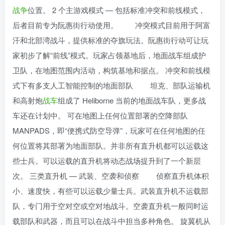
战争
位置。 2 个主游戏模式 — 包括标准冲突和前线模式，
后者目前专为阮惠街行动使用。 冲突模式目前用于阿富
汗和北部湾战斗，提供标准的夺旗玩法。阮惠街行动可让玩
家初步了解“前线”模式。玩家占领基地后，地面战车组成护
卫队，在地图范围内活动，构筑基地和据点。 冲突和前线模
式下有多支人工智能控制的地面部队 坦克、部队运输机
和高射炮
战车
组成了 Heliborne 当前的地面战车队，更多战
车还在计划中。 可在地图上任何位置部署的空降部队
MANPADS，即“便携式防空导弹”，玩家可在任何地图的任
何位置将其部署为地面部队。并非所有直升机都可以运载这
些士兵。可以运载的直升机将动态战场提升到了一个新层
次。 三类直升机 — 武装、空袭和侦察 侦察直升机体积
小、速度快，有些可以运载少量士兵。武装直升机不运载部
队，专门用于空对空或空对地战斗。空袭直升机一般同时运
载部队和武器，而且可以在战斗中担当多种角色。 旋翼机从