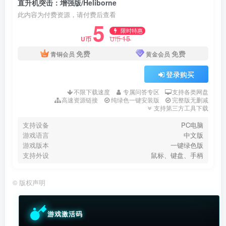
直升机突击：增强版/Heliborne
此内容为付费资源，请付费后查看
5
限时特惠
15
U币
U币
免费
免费
青铜会员
黄金会员
登录购买
不限下载速度
专属问答专区
支持各类网盘
高速资源链接
纯绿色一键安装版
完整版无删减
支持第三方工具下载
支持设备
PC电脑
游戏语言
中文版
游戏版本
一键绿色版
支持外设
鼠标、键盘、手柄
©
版权声明
游戏激活码