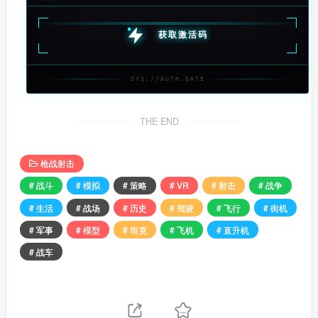
获取激活码
SYS://AUTH.GATE
THE END
枪战射击
# 战斗
# 模拟
# 策略
# VR
# 射击
# 战争
# 生活
# 战场
# 历史
# 驾驶
# 飞行
# 街机
# 军事
# 模型
# 坦克
# 飞机
# 直升机
# 战车