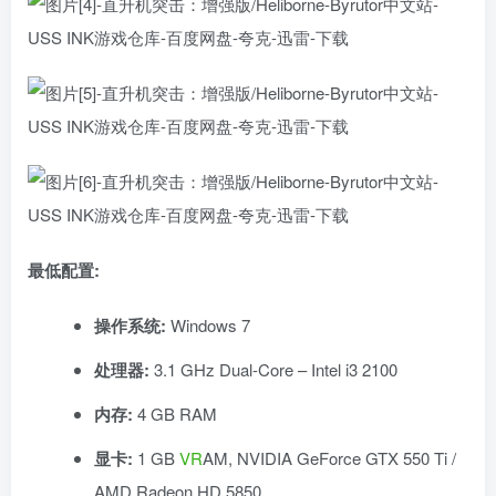
最低配置:
操作系统:
Windows 7
处理器:
3.1 GHz Dual-Core – Intel i3 2100
内存:
4 GB RAM
显卡:
1 GB
VR
AM, NVIDIA GeForce GTX 550 Ti /
AMD Radeon HD 5850