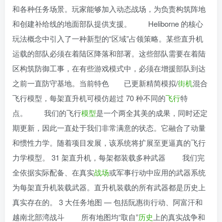
和各种任务场景。玩家能够加入动态战场，为负责构筑阵地
和创建补给线的地面部队提供支援。 Heliborne 的核心
玩法概念中引入了一种新型的“区域”占领策略。某些直升机
运载的部队必须在着陆区降落和部署。这些部队需要在着陆
区构筑防御工事，在有些游戏模式中，必须在增援部队到达
之前一直防守基地。当前特色 已更新精简模拟/
街机
混合
飞行模型，每架直升机可模仿超过 70 种不同的
飞行
特
点。 我们的飞行
模型
是一个两全其美的成果，同时还定
期更新，因此一直处于我们非常满意的状态。它融合了动量
和惯性力学。随着项目发展，该系统将扩展至更逼真的飞行
力学模型。 31 架直升机，每架都装载多种武器 我们完
全依据实际配备、在真实
战场
或军事行动中应用的武器系统
为每架直升机装载武器。直升机装载的所有武器都是历史上
真实存在的。 3 大任务地图 — 包括阮惠街行动、阿富汗和
越南北部湾战斗 所有地图均“取自”
历史
上的真实战争和