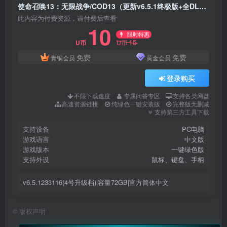
使命召唤13：无限战争/COD13（更新v6.5.1终极版+全DLC）
此内容为付费资源，请付费后查看
10
限时特惠
15
U币
U币
免费
免费
青铜会员
黄金会员
登录购买
不限下载速度
专属问答专区
支持各类网盘
高速资源链接
纯绿色一键安装版
完整版无删减
支持第三方工具下载
支持设备
PC电脑
游戏语言
中文版
游戏版本
一键绿色版
支持外设
鼠标、键盘、手柄
v6.5.1233116(4号升级档)|容量72GB|官方简体中文
©
版权声明