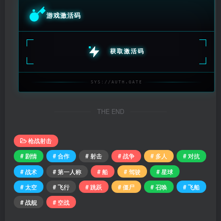
游戏激活码
获取激活码
SYS://AUTH.GATE
THE END
枪战射击
# 剧情
# 合作
# 射击
# 战争
# 多人
# 对抗
# 战术
# 第一人称
# 船
# 驾驶
# 星球
# 太空
# 飞行
# 跳跃
# 僵尸
# 召唤
# 飞船
# 战舰
# 空战