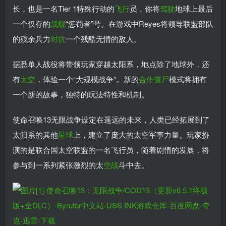
长，也是一名Tier 1特殊行动的
飞行
员，你将
驾驶
地球上最后
一个仅存的
战舰
“惩罚者”号。在游戏中Reyes将领导联盟部队
的残余兵力
对抗
一个残酷无情的敌人。
据悉单人战役将带领玩家穿越太阳系，地点除了地球外，还
有
太空
，体验一个“大规模战争”。新的
合作
僵尸
模式将拥有
一个新的故事，独特的玩法特性和机制。
使命召唤13无限战争设定在遥远的未来，人类已经拓展到了
太阳系的其他
星球
上，建立了庞大的太空军事力量。玩家扮
演的是联合国太空联盟的一名飞行员，随着剧情的发展，将
参与到一系列紧张激烈的太
空战
斗中去。