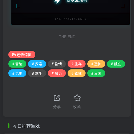
获取激活码
SYS://AUTH.GATE
THE END
恐怖惊悚
# 冒险
# 探索
# 剧情
# 生存
# 恐怖
# 独立
# 氛围
# 求生
# 势力
# 森林
# 泰国
分享
收藏
今日推荐游戏