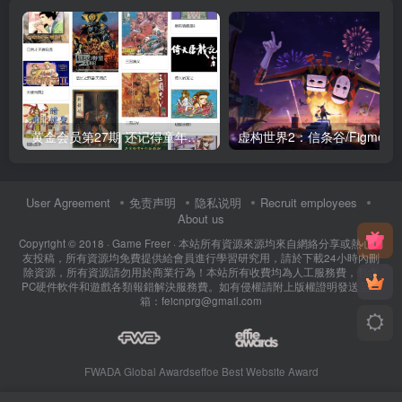
黄金会员第27期 还记得童年的网吧游戏吗？300款90年代PC游戏合集
虚构世界2：信
User Agreement
免责声明
隐私说明
Recruit employees
About us
Copyright © 2018 ·
Game Freer
· 本站所有資源來源均來自網絡分享或熱心網
友投稿，所有資源均免費提供給會員進行學習研究用，請於下載24小時內刪
除資源，所有資源請勿用於商業行為！本站所有收費均為人工服務費，包含
PC硬件軟件和遊戲各類報錯解決服務費。如有侵權請附上版權證明發送至郵
箱：feicnprg@gmail.com
FWADA Global Awards
effoe Best Website Award