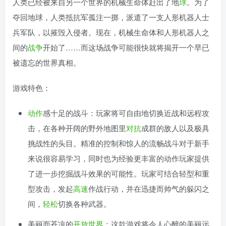
人类已经被来自另一个世界的机械生命体赶出了地
球
。为了
夺回地球，人类抵抗军孤注一掷，派遣了一支人形机器人士
兵军队，以摧毁入侵者。现在，机械生命体和人形机器人之
间的
战争
开始了……而这场战争可能很快就将揭开一个早已
被遗忘的世界真相。
游戏特色：
动作
感十足的战斗：玩家将可自由地切换近战和远程攻
击，在各种开阔的野外地图里
对抗
成群的敌人以及极具
挑战性的头目。精准的控制和惊人的流畅战斗对于新手
来说很容易学习，同时也为经验更丰富的动作玩家提供
了进一步挖掘战斗效果的可能性。玩家可结合轻型和重
型攻击，发起
高速
作战行动，并在迅捷而帅气的躲闪之
间，
轻松
切换各种武器。
美丽而苍凉的
开放世界
：这款游戏将令人心醉的美丽远