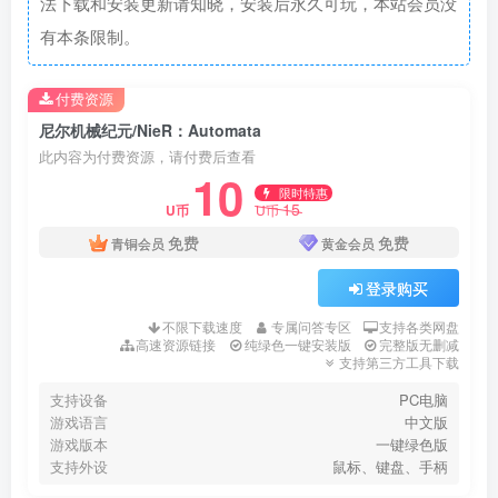
法下载和安装更新请知晓，安装后永久可玩，本站会员没
有本条限制。
付费资源
尼尔机械纪元/NieR：Automata
此内容为付费资源，请付费后查看
10
限时特惠
15
U币
U币
免费
免费
青铜会员
黄金会员
登录购买
不限下载速度
专属问答专区
支持各类网盘
高速资源链接
纯绿色一键安装版
完整版无删减
支持第三方工具下载
支持设备
PC电脑
游戏语言
中文版
游戏版本
一键绿色版
支持外设
鼠标、键盘、手柄