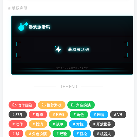
©
版权声明
游戏激活码
获取激活码
SYS://AUTH.GATE
THE END
动作冒险
推荐游戏
角色扮演
# 战斗
# 选择
# RPG
# 角色
# 剧情
# VR
# 动作
# 扮演
# 战争
# 对抗
# 开放世界
# 球
# 角色扮演
# 经验
# 轻松
# 机器人