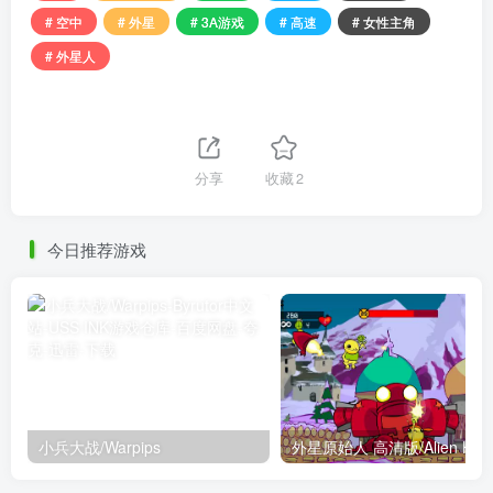
# 空中
# 外星
# 3A游戏
# 高速
# 女性主角
# 外星人
分享
收藏
2
今日推荐游戏
小兵大战/Warpips