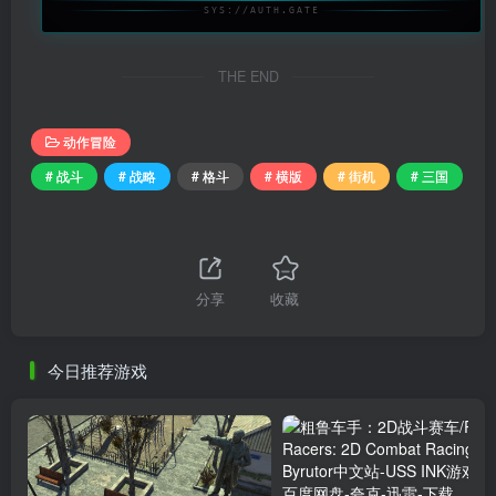
SYS://AUTH.GATE
THE END
动作冒险
# 战斗
# 战略
# 格斗
# 横版
# 街机
# 三国
分享
收藏
今日推荐游戏