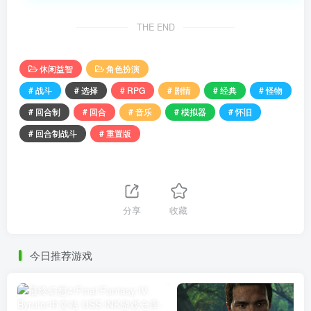
THE END
休闲益智
角色扮演
# 战斗
# 选择
# RPG
# 剧情
# 经典
# 怪物
# 回合制
# 回合
# 音乐
# 模拟器
# 怀旧
# 回合制战斗
# 重置版
分享
收藏
今日推荐游戏