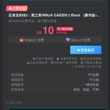
付费资源
忍者龙剑传2：黑之章/NINJA GAIDEN 2 Black （豪华版+预购奖励+全DLC）
此内容为付费资源，请付费后查看
10
限时特惠
15
U币
U币
免费
免费
青铜会员
黄金会员
登录购买
不限下载速度
专属问答专区
支持各类网盘
高速资源链接
纯绿色一键安装版
完整版无删减
支持第三方工具下载
支持设备
PC电脑
游戏语言
中文版
游戏版本
一键绿色版
支持外设
鼠标、键盘、手柄
©
版权声明