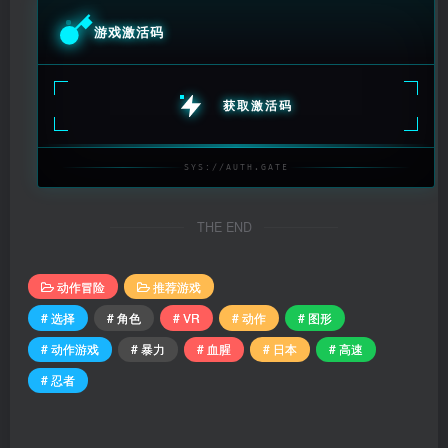
游戏激活码
获取激活码
SYS://AUTH.GATE
THE END
动作冒险
推荐游戏
# 选择
# 角色
# VR
# 动作
# 图形
# 动作游戏
# 暴力
# 血腥
# 日本
# 高速
# 忍者