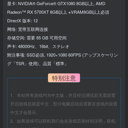
显卡: NVIDIA® GeForce® GTX1080 8GB以上, AMD
Radeon™ RX 5700XT 8GB以上 ※VRAM8GB以上必須
DirectX 版本: 12
网络: 宽带互联网连接
存储空间: 需要 85 GB 可用空间
声卡: 48000Hz、16bit、ステレオ
附注事项: SSD必須, 1920×1080 60FPS (アップスケーリン
グ「TSR」使用)、品質「標準」
特别注意
1、本站所有游戏均为中文版，并且经过调试后无需设置
开启游戏后就是中文，部分电脑启动后需要在游戏内设置
中文才会显示。
2、如果游戏可以联机我们会在游戏页面特别注明，联机