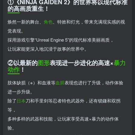
①《NINJA GAIDEN 2》的世界将以现代标准
的高画质重生！
焕然一新的舞台、
角色
、特效和灯光，带来充满现实感的视
觉表现。
採用游戏引擎“Unreal Engine 5”的现代标准美丽画质，
让玩家能更深入地沉浸于故事的世界中。
②以最新的
图形
表现进一步进化的高速×
暴力
动作
！
肢体缺损（※）和血液等
血腥
表现也进行了升级，动作体验
进一步升级。
除了
日本
刀和手里剑等忍者特色武器外，还有锁鎌和双拐
等，
多种多样的武器和技能，让玩家享受高速×暴力的动作体
验。