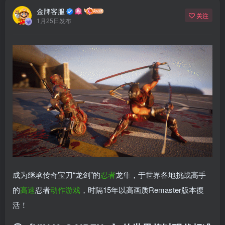
金牌客服
关注
1月25日发布
成为继承传奇宝刀“龙剑”的
忍者
龙隼，于世界各地挑战高手
的
高速
忍者
动作游戏
，时隔15年以高画质Remaster版本復
活！