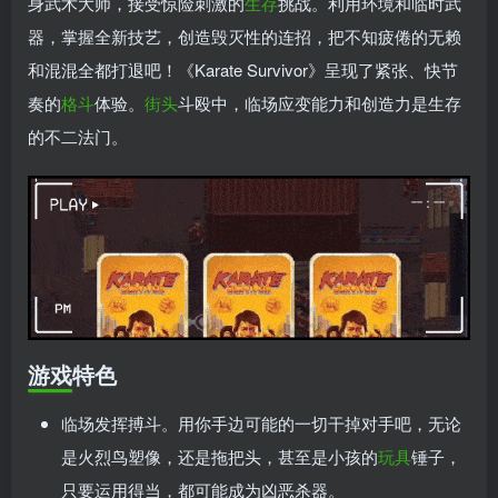
身武术大师，接受惊险刺激的
生存
挑战。利用环境和临时武
器，掌握全新技艺，创造毁灭性的连招，把不知疲倦的无赖
和混混全都打退吧！《Karate Survivor》呈现了紧张、快节
奏的
格斗
体验。
街头
斗殴中，临场应变能力和创造力是生存
的不二法门。
游戏特色
临场发挥搏斗。用你手边可能的一切干掉对手吧，无论
是火烈鸟塑像，还是拖把头，甚至是小孩的
玩具
锤子，
只要运用得当，都可能成为凶恶杀器。