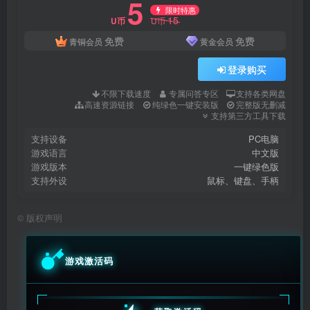
5
限时特惠
15
U币
U币
免费
免费
青铜会员
黄金会员
登录购买
不限下载速度
专属问答专区
支持各类网盘
高速资源链接
纯绿色一键安装版
完整版无删减
支持第三方工具下载
支持设备
PC电脑
游戏语言
中文版
游戏版本
一键绿色版
支持外设
鼠标、键盘、手柄
©
版权声明
游戏激活码