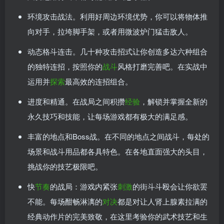
环境攻击战法。利用好周边环境优势，你可以将物体推
向对手，拉垮脚手架，或者用微波炉门猛击敌人。
动态格斗连击。几十种攻击招式让你创造多达六种组合
的独特连招，按照你的
战斗
风格打磨完善吧。在实战中
运用并
探索
最高效的连招组合。
进度和精通。在战局之间积攒
经验
，解锁并掌握全新的
永久技巧和技能，让每场游戏都有极大的满足感。
丰富的地点和Boss战。在不同的地点之间战斗，每处的
场景和战斗用品都各具特色。在各地直面强大的头目，
挑战你的技艺极限吧。
快
节奏
的战局：游戏内紧张
刺激
的街斗斗殴会让你欲罢
不能。每场酣畅淋漓的
对决
都是对让人肾上腺素拉满的
经典动作片的完美致敬，在这里考验你的武术技艺和生