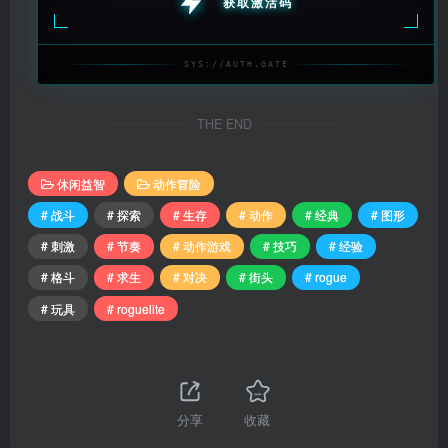
获取激活码
SYS://AUTH.GATE
THE END
休闲益智
动作冒险
# 战斗
# 探索
# 生存
# 动作
# 经典
# 图形
# 刺激
# 节奏
# 动作游戏
# 技巧
# 经验
# 格斗
# 求生
# 对决
# 街头
# rogue
# 玩具
# roguelite
分享
收藏