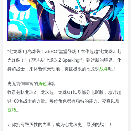
“七龙珠 电光炸裂！ZERO”堂堂登场！本作超越“七龙珠Z 电
光炸裂！”（即过去“七龙珠Z Sparking!”）到达新的境界。化
身超战士，来体验惊天动地，突破极限的七龙珠
战斗
吧！
史无前例丰富的
角色
阵容
收录包括龙珠Z、龙珠超、龙珠GT以及部分电影版，总计超
过180名战士的力量。每位角色都有独特的能力、变身以及
技巧
。
让你拥有毁灭性的力量，成为七龙珠史上最强的战士！