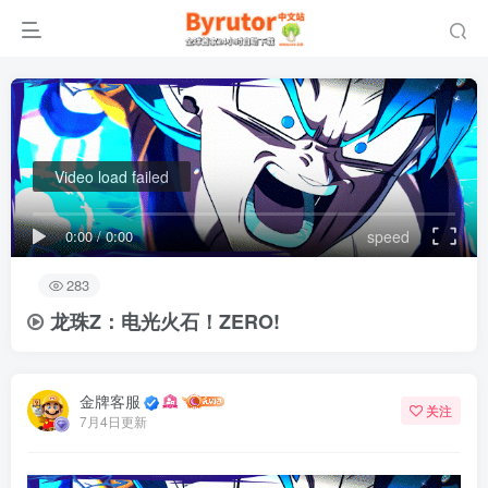
Video load failed
0:00
/
0:00
speed
283
龙珠Z：电光火石！ZERO!
金牌客服
关注
7月4日更新