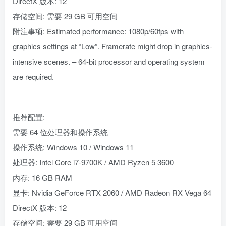
DirectX 版本: 12
存储空间: 需要 29 GB 可用空间
附注事项: Estimated performance: 1080p/60fps with
graphics settings at “Low”. Framerate might drop in graphics-
intensive scenes. – 64-bit processor and operating system
are required.
推荐配置:
需要 64 位处理器和操作系统
操作系统: Windows 10 / Windows 11
处理器: Intel Core i7-9700K / AMD Ryzen 5 3600
内存: 16 GB RAM
显卡: Nvidia GeForce RTX 2060 / AMD Radeon RX Vega 64
DirectX 版本: 12
存储空间: 需要 29 GB 可用空间