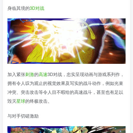
身临其境的
3D
对战
加入紧张
刺激
的
高速
3D对战，忠实呈现动画与游戏系列作，
拥有令人叹为观止的视觉效果及写实的战斗动作，例如光束
冲突、突击攻击等令人目不暇给的高速战斗，甚至也有足以
毁灭
星球
的终极攻击。
与对手切磋激励