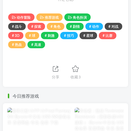
动作冒险
推荐游戏
角色扮演
# 战斗
# 探索
# 角色
# 剧情
# 动作
# 对战
# 3D
# 球
# 刺激
# 技巧
# 星球
# 比赛
# 热血
# 高速
分享
收藏
3
今日推荐游戏