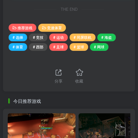
THE END
推荐游戏
竞速体育
# 选择
# 竞技
# 运动
# 同屏联机
# 海盗
# 体育
# 西部
# 足球
# 篮球
# 网球
分享
收藏
今日推荐游戏