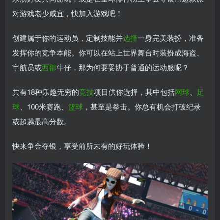
对游戏老少咸宜，快加入游戏吧！
创建属于你的运动员，定制技能并
选择
一身完美装扮，准备
发挥你的竞争本能。你可以在站上世界舞台时装扮成海盗、
宇航员或
西部
牛仔，那为何要妥协于普通的运动服呢？
共有18种乐趣无穷的
竞技
项目供你选择，其中包括
网球
、
足
球
、100米赛跑、
篮球
，甚至是拳击。你总有机会打破纪录
或超越最高分数。
快来争金夺银，享受前所未有的好玩体验！