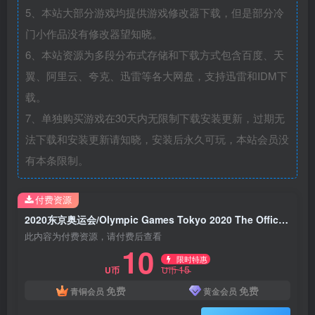
5、本站大部分游戏均提供游戏修改器下载，但是部分冷
门小作品没有修改器望知晓。
6、本站资源为多段分布式存储和下载方式包含百度、天
翼、阿里云、夸克、迅雷等各大网盘，支持迅雷和IDM下
载。
7、单独购买游戏在30天内无限制下载安装更新，过期无
法下载和安装更新请知晓，安装后永久可玩，本站会员没
有本条限制。
付费资源
2020东京奥运会/Olympic Games Tokyo 2020 The Official Video Game(独家支持同屏联机)
此内容为付费资源，请付费后查看
10
限时特惠
15
U币
U币
免费
免费
青铜会员
黄金会员