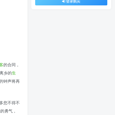
登录购买
客
的合同，
离乡的
生
的钟声将再
多您不得不
您的勇气，