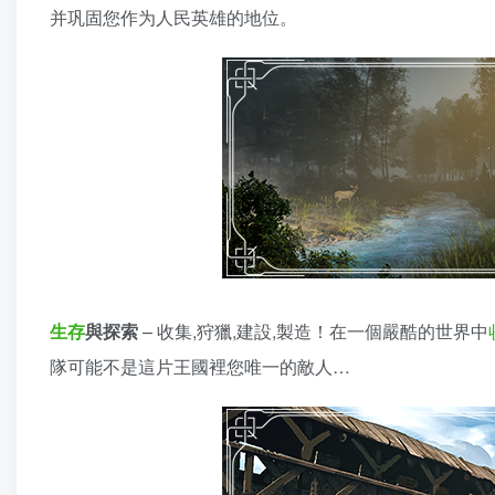
并巩固您作为人民英雄的地位。
生存
與探索
– 收集,狩獵,建設,製造！在一個嚴酷的世界中
隊可能不是這片王國裡您唯一的敵人…