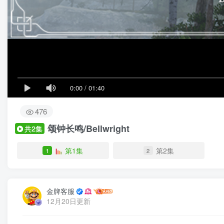
0:00
/
01:40
476
颂钟长鸣/Bellwright
共2集
第1集
第2集
1
2
金牌客服
12月20日更新