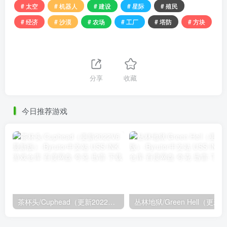
# 太空
# 机器人
# 建设
# 星际
# 殖民
# 经济
# 沙漠
# 农场
# 工厂
# 塔防
# 方块
分享
收藏
今日推荐游戏
茶杯头/Cuphead（更新2022V6最新版）
丛