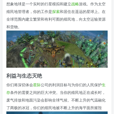
想象地球是一个实时的行星模拟和建立
战略
游戏。作为太空
殖民地管理者，你的工作是
探索
和居住在遥远的星球上。在
全球范围内建立繁荣和有利可图的殖民地，向太空运输资源
和货物。
利益与生态灭绝
你们将深切体会
星际
公司的利润目标与为你们的人民保护
生
存
条件的需要之间的巨大冲突。当你的殖民地正在成长时，
废气排放和地面污染会影响全球气候。不断上升的气温融化
了两极的冰冠，你们的殖民地被不断上升的海平面所摧毁