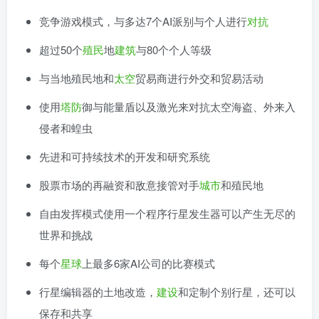
竞争游戏模式，与多达7个AI派别与个人进行
对抗
超过50个
殖民
地
建筑
与80个个人等级
与当地殖民地和
太空
贸易商进行外交和贸易活动
使用
塔防
御与能量盾以及激光来对抗太空海盗、外来入
侵者和蝗虫
先进和可持续技术的开发和研究系统
股票市场的再融资和敌意接管对手
城市
和殖民地
自由发挥模式使用一个程序行星发生器可以产生无尽的
世界和挑战
每个
星球
上最多6家AI公司的比赛模式
行星编辑器的土地改造，
建设
和定制个别行星，还可以
保存和共享