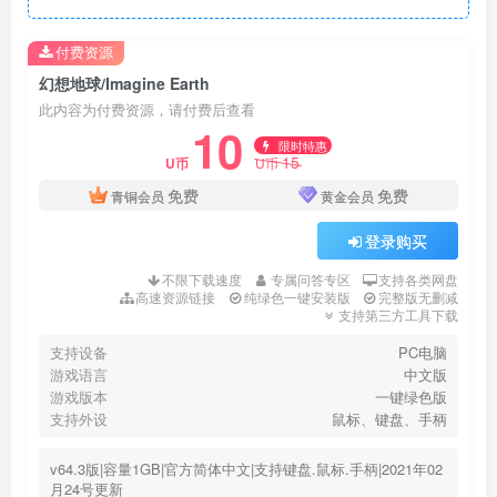
付费资源
幻想地球/Imagine Earth
此内容为付费资源，请付费后查看
10
限时特惠
15
U币
U币
免费
免费
青铜会员
黄金会员
登录购买
不限下载速度
专属问答专区
支持各类网盘
高速资源链接
纯绿色一键安装版
完整版无删减
支持第三方工具下载
支持设备
PC电脑
游戏语言
中文版
游戏版本
一键绿色版
支持外设
鼠标、键盘、手柄
v64.3版|容量1GB|官方简体中文|支持键盘.鼠标.手柄|2021年02
月24号更新