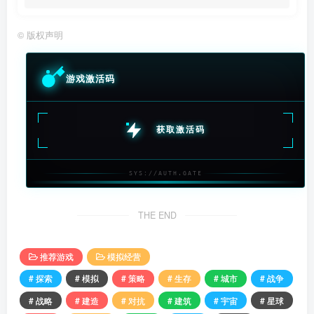
©
版权声明
游戏激活码
获取激活码
SYS://AUTH.GATE
THE END
推荐游戏
模拟经营
# 探索
# 模拟
# 策略
# 生存
# 城市
# 战争
# 战略
# 建造
# 对抗
# 建筑
# 宇宙
# 星球