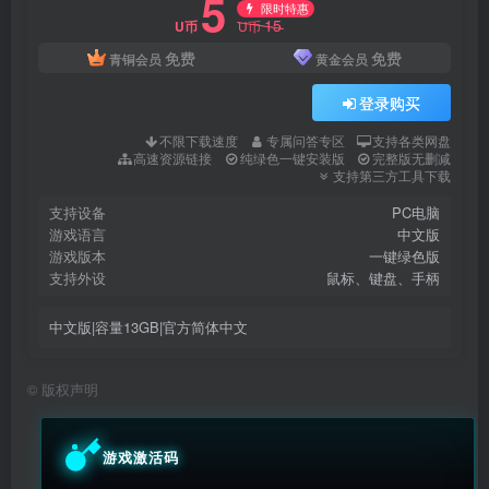
5
限时特惠
15
U币
U币
免费
免费
青铜会员
黄金会员
登录购买
不限下载速度
专属问答专区
支持各类网盘
高速资源链接
纯绿色一键安装版
完整版无删减
支持第三方工具下载
支持设备
PC电脑
游戏语言
中文版
游戏版本
一键绿色版
支持外设
鼠标、键盘、手柄
中文版|容量13GB|官方简体中文
©
版权声明
游戏激活码