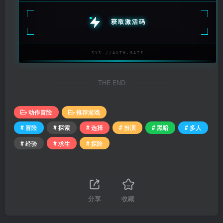
获取激活码
SYS://AUTH.GATE
THE END
动作冒险
推荐游戏
# 冒险
# 探索
# 选择
# 扮演
# 黑暗
# 多人
# 经验
# 求生
# 探险
分享
收藏