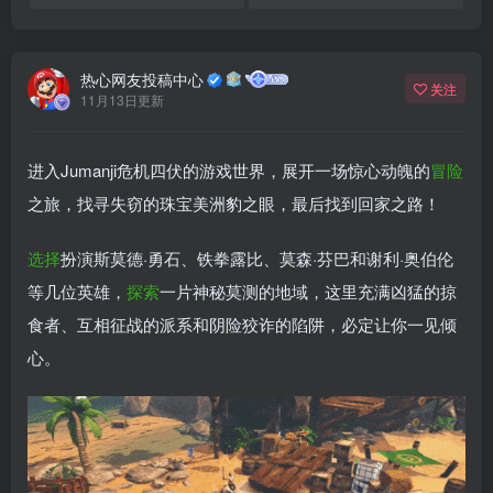
热心网友投稿中心
关注
11月13日更新
进入Jumanji危机四伏的游戏世界，展开一场惊心动魄的
冒险
之旅，找寻失窃的珠宝美洲豹之眼，最后找到回家之路！
选择
扮演斯莫德·勇石、铁拳露比、莫森·芬巴和谢利·奥伯伦
等几位英雄，
探索
一片神秘莫测的地域，这里充满凶猛的掠
食者、互相征战的派系和阴险狡诈的陷阱，必定让你一见倾
心。