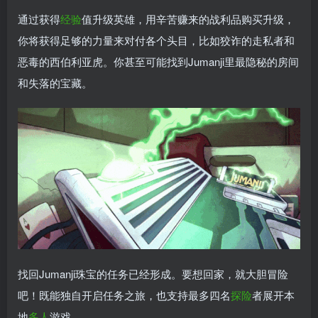
通过获得
经验
值升级英雄，用辛苦赚来的战利品购买升级，
你将获得足够的力量来对付各个头目，比如狡诈的走私者和
恶毒的西伯利亚虎。你甚至可能找到Jumanji里最隐秘的房间
和失落的宝藏。
找回Jumanji珠宝的任务已经形成。要想回家，就大胆冒险
吧！既能独自开启任务之旅，也支持最多四名
探险
者展开本
地
多人
游戏。