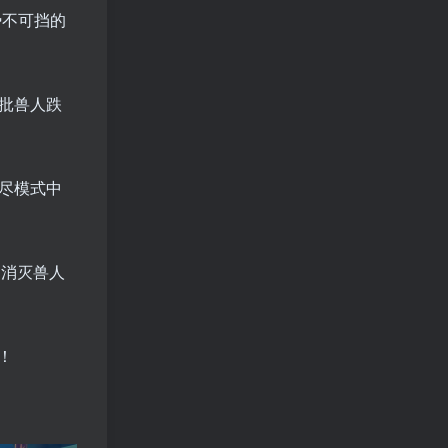
势不可挡的
大批兽人跌
无尽模式中
多消灭兽人
！