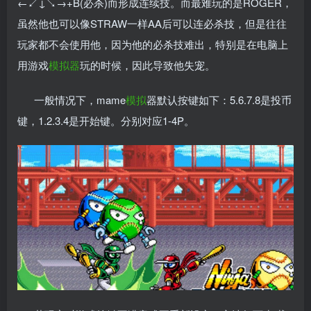
←↙↓↘→+B(必杀)而形成连续技。而最难玩的是ROGER，
虽然他也可以像STRAW一样AA后可以连必杀技，但是往往
玩家都不会使用他，因为他的必杀技难出，特别是在电脑上
用游戏
模拟器
玩的时候，因此导致他失宠。
一般情况下，mame
模拟
器默认按键如下：5.6.7.8是投币
键，1.2.3.4是开始键。分别对应1-4P。