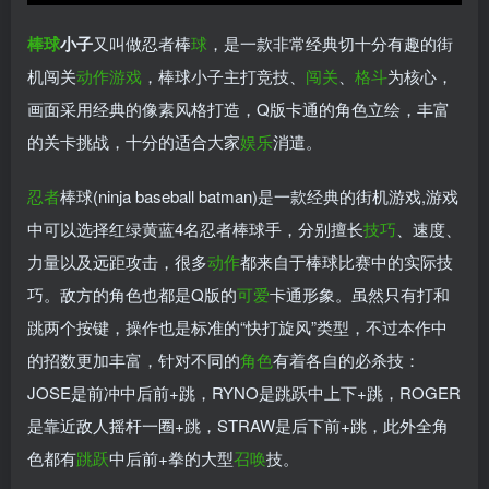
棒球
小子
又叫做忍者棒
球
，是一款非常经典切十分有趣的街
机闯关
动作游戏
，棒球小子主打竞技、
闯关
、
格斗
为核心，
画面采用经典的像素风格打造，Q版卡通的角色立绘，丰富
的关卡挑战，十分的适合大家
娱乐
消遣。
忍者
棒球(ninja baseball batman)是一款经典的街机游戏,游戏
中可以选择红绿黄蓝4名忍者棒球手，分别擅长
技巧
、速度、
力量以及远距攻击，很多
动作
都来自于棒球比赛中的实际技
巧。敌方的角色也都是Q版的
可爱
卡通形象。虽然只有打和
跳两个按键，操作也是标准的“快打旋风”类型，不过本作中
的招数更加丰富，针对不同的
角色
有着各自的必杀技：
JOSE是前冲中后前+跳，RYNO是跳跃中上下+跳，ROGER
是靠近敌人摇杆一圈+跳，STRAW是后下前+跳，此外全角
色都有
跳跃
中后前+拳的大型
召唤
技。