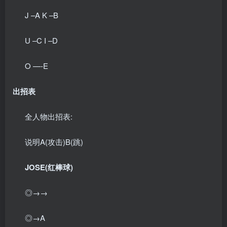
J –A K –B
U –C I –D
O —-E
出招表
全人物出招表:
说明A(攻击)B(跳)
JOSE(红棒球)
◎→→
◎→A