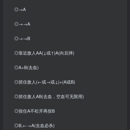
◎→A
◎→→A
◎→→B
◎靠近敌人AA(↓或↑)A(向后摔)
◎A+B(去血)
◎抓住敌人(←或→或↓)+(A或B)
◎抓住敌人AB(去血，空血可无限用)
◎按住A不松开再按B
◎B,←→A(去血必杀)