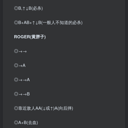
◎B,↑↓B(必杀)
◎B+AB+↑↓B(一般人不知道的必杀)
ROGER(黄胖子)
◎→→
◎→A
◎→→A
◎→→B
◎靠近敌人AA(↓或↑)A(向后摔)
◎A+B(去血)