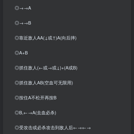
◎→→A
◎→→B
◎靠近敌人AA(↓或↑)A(向后摔)
◎A+B
◎抓住敌人(←或→或↓)+(A或B)
◎抓住敌人AB(空血可无限用)
◎按住A不松开再按B
◎B,←→A(去血必杀)
◎受攻击或必杀攻击到敌人后←→←→