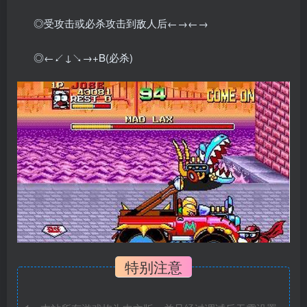
◎受攻击或必杀攻击到敌人后←→←→
◎←↙↓↘→+B(必杀)
特别注意