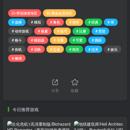
怀旧游戏专区
黄金会员专区
# 选择
# 模拟
# 角色
# 动作
# 经典
# 球
# 动作游戏
# 像素
# 技巧
# 比赛
# 竞技
# 格斗
# 模拟器
# 卡通
# 可爱
# 跳跃
# 街机
# 召唤
# 忍者
# 闯关
# 过关
# 娱乐
# 棒球
分享
收藏
今日推荐游戏