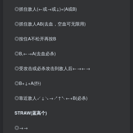
◎抓住敌人(←或→或↓)+(A或B)
◎抓住敌人AB(去血，空血可无限用)
◎按住A不松开再按B
◎B,←→A(去血必杀)
◎受攻击或必杀攻击到敌人后←→←→
◎B+↓+A(扑)
◎靠近敌人↙↓↘→↗↑↖←+B(必杀)
STRAW(蓝高个)
◎→→