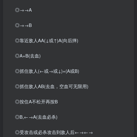
◎→→A
◎→→B
◎靠近敌人AA(↓或↑)A(向后摔)
◎A+B(去血)
◎抓住敌人(←或→或↓)+(A或B)
◎抓住敌人AB(去血，空血可无限用)
◎按住A不松开再按B
◎B,←→A(去血必杀)
◎受攻击或必杀攻击到敌人后←→←→