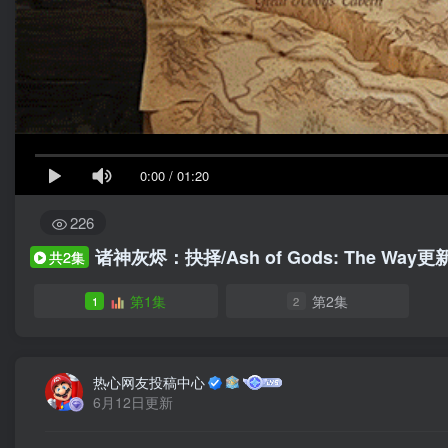
0:00
/
01:20
226
诸神灰烬：抉择/Ash of Gods: The Way
更新
共2集
第1集
第2集
1
2
热心网友投稿中心
6月12日更新