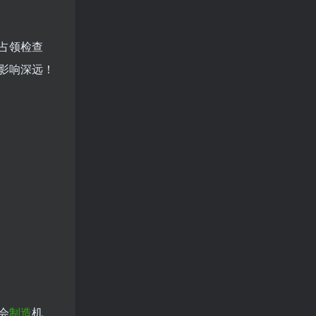
占领检查
影响深远！
会
制造
机