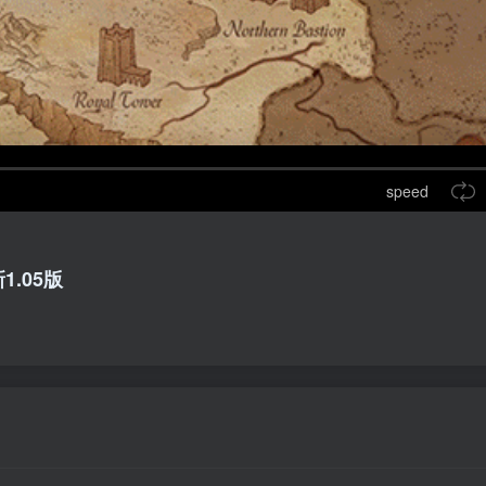
speed
1.05版