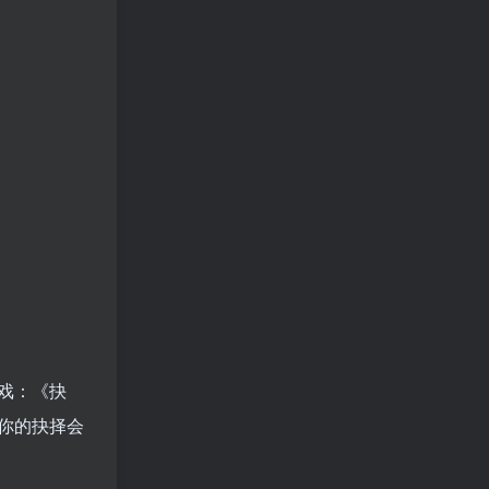
戏：《抉
你的抉择会