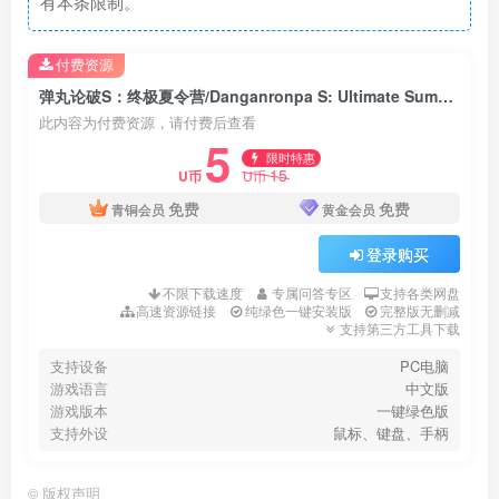
有本条限制。
付费资源
弹丸论破S：终极夏令营/Danganronpa S: Ultimate Summer Camp
此内容为付费资源，请付费后查看
5
限时特惠
15
U币
U币
免费
免费
青铜会员
黄金会员
登录购买
不限下载速度
专属问答专区
支持各类网盘
高速资源链接
纯绿色一键安装版
完整版无删减
支持第三方工具下载
支持设备
PC电脑
游戏语言
中文版
游戏版本
一键绿色版
支持外设
鼠标、键盘、手柄
©
版权声明