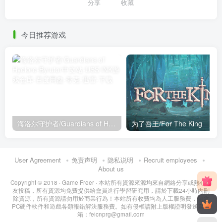
分享
收藏
今日推荐游戏
海洛尔守护者/Guardians of Hyelore
为了吾王/For The King
User Agreement
免责声明
隐私说明
Recruit employees
About us
Copyright © 2018 ·
Game Freer
· 本站所有資源來源均來自網絡分享或熱心網
友投稿，所有資源均免費提供給會員進行學習研究用，請於下載24小時內刪
除資源，所有資源請勿用於商業行為！本站所有收費均為人工服務費，包含
PC硬件軟件和遊戲各類報錯解決服務費。如有侵權請附上版權證明發送至郵
箱：feicnprg@gmail.com