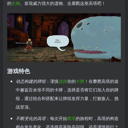
的
生物
、发现威力强大的遗物、去屠戮这座高塔吧！
游戏特色
动态构建的牌组
：谨慎
选择
你的
卡牌
！在攀爬高塔的途
中邂逅百余张不同的卡牌，选择是否将它们加入你的牌
组，通过组合和搭配来让牌组发挥力量，打败敌人、挑
战登顶。
不断变化的高塔
：每次开始
爬塔
的旅程时，高塔的构造
都会发生变化。是选择高风险高回报，还是谨慎前行？