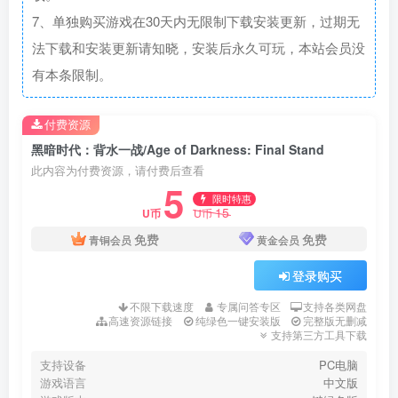
7、单独购买游戏在30天内无限制下载安装更新，过期无
法下载和安装更新请知晓，安装后永久可玩，本站会员没
有本条限制。
付费资源
黑暗时代：背水一战/Age of Darkness: Final Stand
此内容为付费资源，请付费后查看
5
限时特惠
15
U币
U币
免费
免费
青铜会员
黄金会员
登录购买
不限下载速度
专属问答专区
支持各类网盘
高速资源链接
纯绿色一键安装版
完整版无删减
支持第三方工具下载
支持设备
PC电脑
游戏语言
中文版