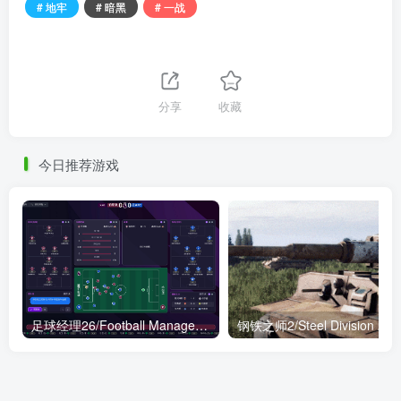
# 地牢
# 暗黑
# 一战
分享
收藏
今日推荐游戏
足球经理26/Football Manager 26 HYPERVISOR
钢铁之师2/Steel