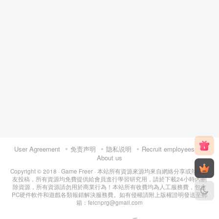
User Agreement
免责声明
隐私说明
Recruit employees
About us
Copyright © 2018 ·
Game Freer
· 本站所有資源來源均來自網絡分享或熱心網
友投稿，所有資源均免費提供給會員進行學習研究用，請於下載24小時內刪
除資源，所有資源請勿用於商業行為！本站所有收費均為人工服務費，包含
PC硬件軟件和遊戲各類報錯解決服務費。如有侵權請附上版權證明發送至郵
箱：feicnprg@gmail.com