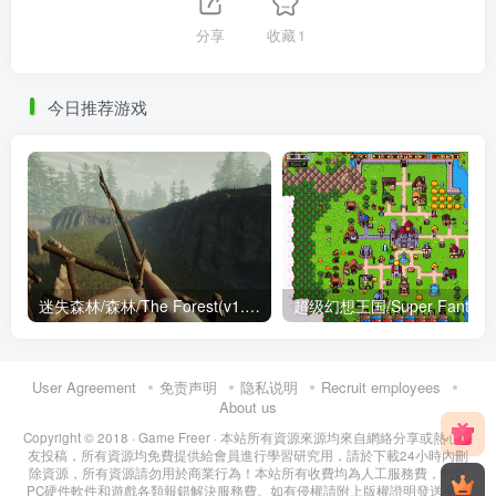
分享
收藏
1
今日推荐游戏
迷失森林/森林/The Forest(v1.11正式版+内置修改器+全DLC）
User Agreement
免责声明
隐私说明
Recruit employees
About us
Copyright © 2018 ·
Game Freer
· 本站所有資源來源均來自網絡分享或熱心網
友投稿，所有資源均免費提供給會員進行學習研究用，請於下載24小時內刪
除資源，所有資源請勿用於商業行為！本站所有收費均為人工服務費，包含
PC硬件軟件和遊戲各類報錯解決服務費。如有侵權請附上版權證明發送至郵