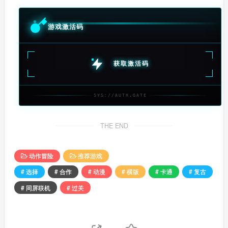
游戏激活码
获取激活码
SYS://AUTH.GATE
THE END
动作冒险
推荐游戏
# 选择
# 合作
# 动漫
# 横版
# 卡通
# 复古
# 同屏联机
# 过关