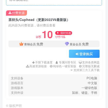
付费资源
茶杯头/Cuphead（更新2022V6最新版）
此内容为付费资源，请付费后查看
10
限时特惠
15
U币
U币
免费
免费
青铜会员
黄金会员
登录购买
不限下载速度
专属问答专区
支持各类网盘
高速资源链接
纯绿色一键安装版
完整版无删减
支持第三方工具下载
支持设备
PC电脑
游戏语言
中文版
游戏版本
一键绿色版
支持外设
鼠标、键盘、手柄
©
版权声明