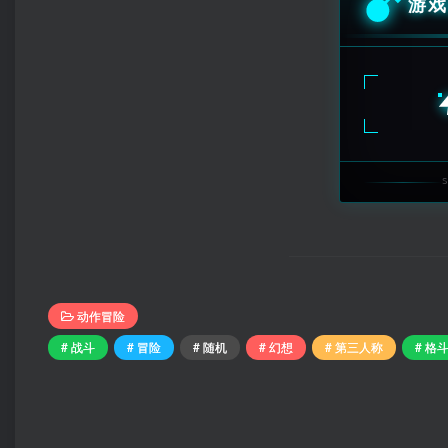
游戏
动作冒险
# 战斗
# 冒险
# 随机
# 幻想
# 第三人称
# 格