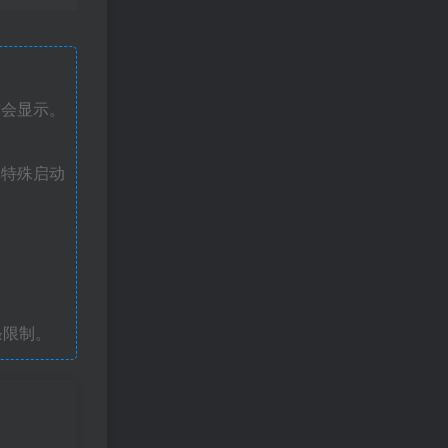
才会显示。
戏特殊启动
条限制。