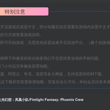
特别注意
置开启游戏后就是中文，部分电脑启动后需要在游戏内设置中文
机的方式请查看游戏说明。
捷即可开始游戏，无需其他设置或者开启其他平台。（极个别游
手柄牌子和兼容的组合较多我们不负责排查游戏的手柄问题。
冷门小作品没有修改器望知晓。
翼、阿里云、夸克、迅雷等各大网盘，支持迅雷和IDM下载。
无法下载和安装更新请知晓，安装后永久可玩，本站会员没有本
光幻想：凤凰小队/Firelight Fantasy: Phoenix Crew