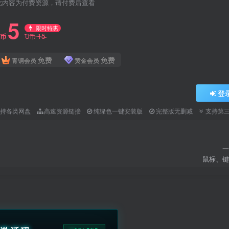
此内容为付费资源，请付费后查看
5
限时特惠
15
U币
U币
免费
免费
青铜会员
黄金会员
登
支持各类网盘
高速资源链接
纯绿色一键安装版
完整版无删减
支持第
一
鼠标、键