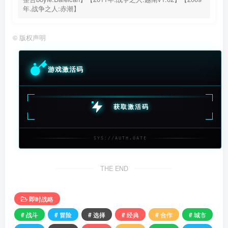
年.战争之人:赤潮】
©
版权声明
游戏激活码
获取激活码
SYS://AUTH.GATE
THE END
即时战略
# 战斗
# 冒险
# 选择
# 经典
# 合作
# 城市