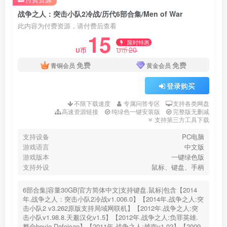
战争之人：突击小队2冷战/历代6部合集/Men of War
此内容为付费资源，请付费后查看
15
限时特惠
20
U币
U币
免费
免费
青铜会员
黄金会员
登录购买
不限下载速度
专属问答专区
支持各类网盘
高速资源链接
纯绿色一键安装版
完整版无删减
支持第三方工具下载
支持设备
PC电脑
游戏语言
中文版
游戏版本
一键绿色版
支持外设
鼠标、键盘、手柄
6部合集|容量30GB|官方简体中文|支持键盘.鼠标|包含【2014
年.战争之人：突击小队2冷战v1.006.0】【2014年.战争之人:突
击小队2 v3.262原版支持局域网联机】【2012年.战争之人:突
击小队v1.98.8.天邈汉化v1.5】【2012年.战争之人:负罪英雄.
整合boyie.Dafeican】【2011年.战争之人:越南v1.02】【2009