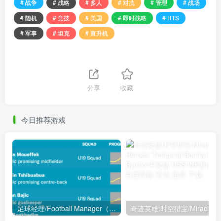
# 战争
# 战略
# 多人
# 对抗
# 管理
# 战场
# 随机
# 竞技
# 美国
# 即时战略
# RTS
# 军事
# 坦克
# 直升机
分享
收藏
今日推荐游戏
足球经理/Football Manager（2021+2020+2019+2018合集）
奇迹英雄:时空猎宝/