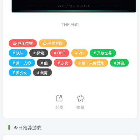
SYS://AUTH.GATE
THE END
休闲益智
动作冒险
# 战斗
# 探索
# RPG
# VR
# 开放世界
# 第一人称
# 船
# 少女
# 第一人称视角
# 海盗
# 美少女
# 航海
分享
收藏
今日推荐游戏