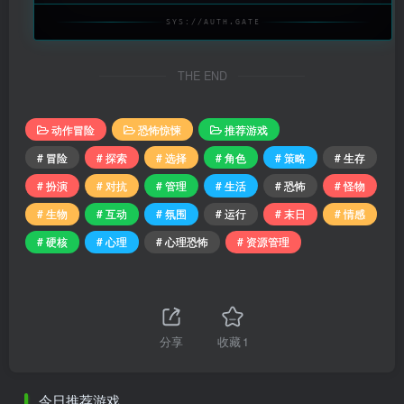
SYS://AUTH.GATE
THE END
动作冒险
恐怖惊悚
推荐游戏
# 冒险
# 探索
# 选择
# 角色
# 策略
# 生存
# 扮演
# 对抗
# 管理
# 生活
# 恐怖
# 怪物
# 生物
# 互动
# 氛围
# 运行
# 末日
# 情感
# 硬核
# 心理
# 心理恐怖
# 资源管理
分享
收藏
1
今日推荐游戏