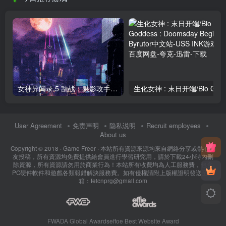
女神异闻录 5 乱战：魅影攻手-虚拟机版/Persona 5 Strikers HYPERVISOR
生化女神 : 末日开端
User Agreement
免责声明
隐私说明
Recruit employees
About us
Copyright © 2018 ·
Game Freer
· 本站所有資源來源均來自網絡分享或熱心網
友投稿，所有資源均免費提供給會員進行學習研究用，請於下載24小時內刪
除資源，所有資源請勿用於商業行為！本站所有收費均為人工服務費，包含
PC硬件軟件和遊戲各類報錯解決服務費。如有侵權請附上版權證明發送至郵
箱：feicnprg@gmail.com
FWADA Global Awards
effoe Best Website Award