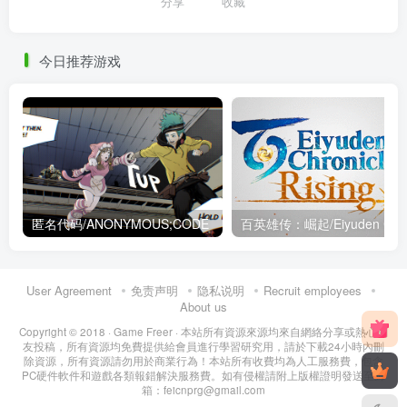
分享
收藏
今日推荐游戏
匿名代码/ANONYMOUS;CODE
百英雄传：崛起
User Agreement
免责声明
隐私说明
Recruit employees
About us
Copyright © 2018 ·
Game Freer
· 本站所有資源來源均來自網絡分享或熱心網
友投稿，所有資源均免費提供給會員進行學習研究用，請於下載24小時內刪
除資源，所有資源請勿用於商業行為！本站所有收費均為人工服務費，包含
PC硬件軟件和遊戲各類報錯解決服務費。如有侵權請附上版權證明發送至郵
箱：feicnprg@gmail.com