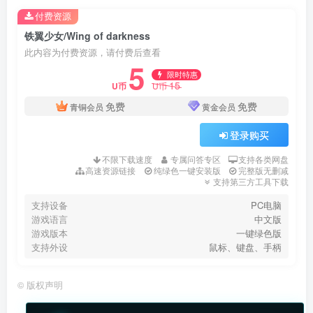
付费资源
铁翼少女/Wing of darkness
此内容为付费资源，请付费后查看
5
限时特惠
15
U币
U币
免费
免费
青铜会员
黄金会员
登录购买
不限下载速度
专属问答专区
支持各类网盘
高速资源链接
纯绿色一键安装版
完整版无删减
支持第三方工具下载
支持设备
PC电脑
游戏语言
中文版
游戏版本
一键绿色版
支持外设
鼠标、键盘、手柄
©
版权声明