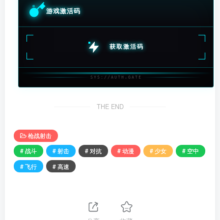
游戏激活码
获取激活码
SYS://AUTH.GATE
THE END
枪战射击
# 战斗
# 射击
# 对抗
# 动漫
# 少女
# 空中
# 飞行
# 高速