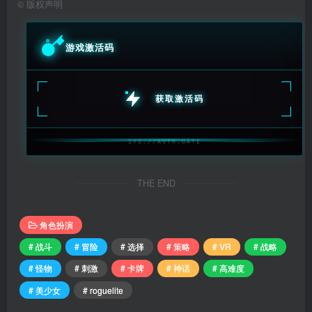
©
版权声明
游戏激活码
获取激活码
SYS://AUTH.GATE
THE END
角色扮演
# 战斗
# 冒险
# 选择
# 策略
# VR
# 战略
# 怪物
# 刺激
# 卡牌
# 神话
# 高难度
# 美少女
# roguelite