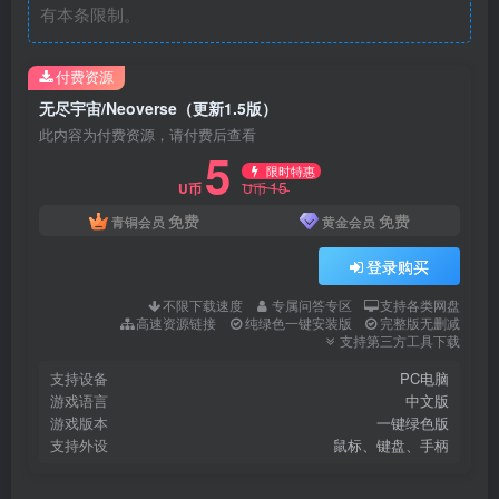
有本条限制。
付费资源
无尽宇宙/Neoverse（更新1.5版）
此内容为付费资源，请付费后查看
5
限时特惠
15
U币
U币
免费
免费
青铜会员
黄金会员
登录购买
不限下载速度
专属问答专区
支持各类网盘
高速资源链接
纯绿色一键安装版
完整版无删减
支持第三方工具下载
支持设备
PC电脑
游戏语言
中文版
游戏版本
一键绿色版
支持外设
鼠标、键盘、手柄