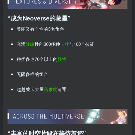
“成为Neoverse的救星”
美丽又有个性的3名角色
充满
战略
性的300多种
卡牌
与100个技能
种类多达70个以上的
怪物
无限多样的组合
超越关卡大量
高难度
追逐
“丰富的时空片段在等待着您”