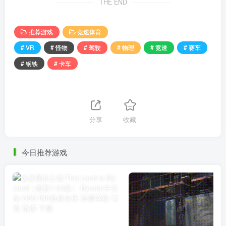
THE END
推荐游戏
竞速体育
# VR
# 怪物
# 驾驶
# 物理
# 竞速
# 赛车
# 钢铁
# 卡车
分享
收藏
今日推荐游戏