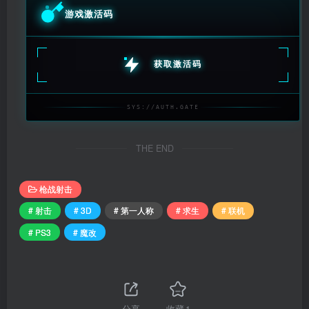
游戏激活码
获取激活码
SYS://AUTH.GATE
THE END
枪战射击
# 射击
# 3D
# 第一人称
# 求生
# 联机
# PS3
# 魔改
分享
收藏
1