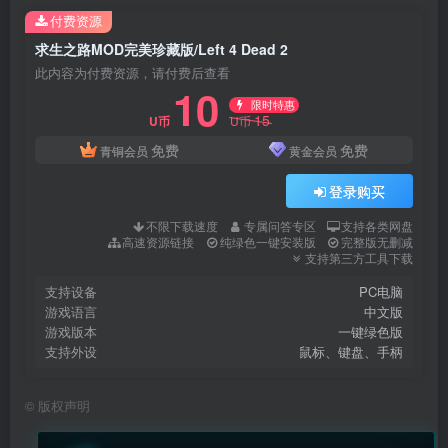
付费资源
求生之路MOD完美珍藏版/Left 4 Dead 2
此内容为付费资源，请付费后查看
10
限时特惠
15
U币
U币
免费
免费
青铜会员
黄金会员
登录购买
不限下载速度
专属问答专区
支持各类网盘
高速资源链接
纯绿色一键安装版
完整版无删减
支持第三方工具下载
支持设备
PC电脑
游戏语言
中文版
游戏版本
一键绿色版
支持外设
鼠标、键盘、手柄
©
版权声明