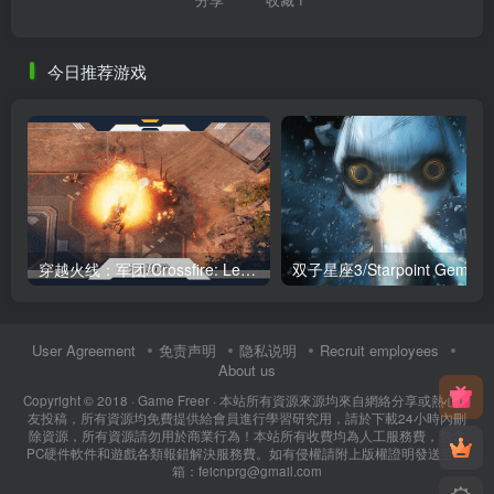
今日推荐游戏
穿越火线：军团/Crossfire: Legion
双子星座3/Starpoint Gemini 
User Agreement
免责声明
隐私说明
Recruit employees
About us
Copyright © 2018 ·
Game Freer
· 本站所有資源來源均來自網絡分享或熱心網
友投稿，所有資源均免費提供給會員進行學習研究用，請於下載24小時內刪
除資源，所有資源請勿用於商業行為！本站所有收費均為人工服務費，包含
PC硬件軟件和遊戲各類報錯解決服務費。如有侵權請附上版權證明發送至郵
箱：feicnprg@gmail.com